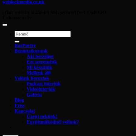
weblockmedia.co.uk
| Our website is 256 bit SSL secured by COMODO
Cybersecurity
BorPortré
Bemutatkozunk
Aki beszélget
Ezt szeretnénk
Mi készítjük
Mellénk állt
Velünk boroztak
Podcast interjúk
Videóinterjúk
Galéria
Blog
Friss
Kapcsolat
Üzenj nekünk!
Együttműködnél velünk?