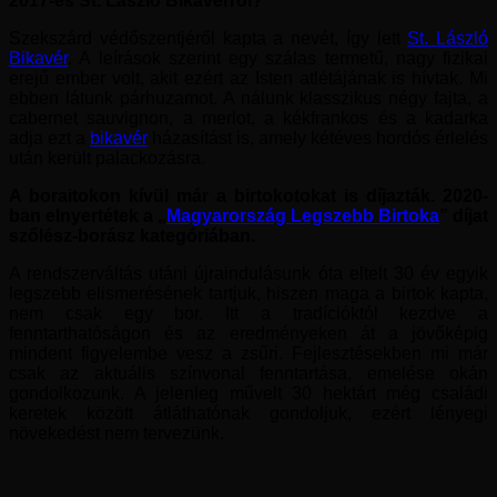
2017-es St. László Bikavérről?
Szekszárd védőszentjéről kapta a nevét, így lett
St. László
Bikavér
. A leírások szerint egy szálas termetű, nagy fizikai
erejű ember volt, akit ezért az Isten atlétájának is hívtak. Mi
ebben látunk párhuzamot. A nálunk klasszikus négy fajta, a
cabernet sauvignon, a merlot, a kékfrankos és a kadarka
adja ezt a
bikavér
házasítást is, amely kétéves hordós érlelés
után került palackozásra.
A boraitokon kívül már a birtokotokat is díjazták. 2020-
ban elnyertétek a „
Magyarország Legszebb Birtoka
” díjat
szőlész-borász kategóriában.
A rendszerváltás utáni újraindulásunk óta eltelt 30 év egyik
legszebb elismerésének tartjuk, hiszen maga a birtok kapta,
nem csak egy bor. Itt a tradícióktól kezdve a
fenntarthatóságon és az eredményeken át a jövőképig
mindent figyelembe vesz a zsűri. Fejlesztésekben mi már
csak az aktuális színvonal fenntartása, emelése okán
gondolkozunk. A jelenleg művelt 30 hektárt még családi
keretek között átláthatónak gondoljuk, ezért lényegi
növekedést nem tervezünk.