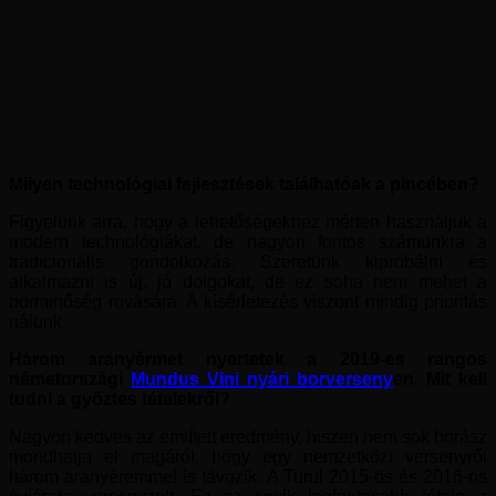
Milyen technológiai fejlesztések találhatóak a pincében?
Figyelünk arra, hogy a lehetőségekhez mérten használjuk a
modern technológiákat, de nagyon fontos számunkra a
tradicionális gondolkozás. Szeretünk kipróbálni és
alkalmazni is új, jó dolgokat, de ez soha nem mehet a
borminőség rovására. A kísérletezés viszont mindig prioritás
nálunk.
Három aranyérmet nyertetek a 2019-es rangos
németországi
Mundus Vini nyári borverseny
en. Mit kell
tudni a győztes tételekről?
Nagyon kedves az említett eredmény, hiszen nem sok borász
mondhatja el magáról, hogy egy nemzetközi versenyről
három aranyéremmel is távozik. A Turul 2015-ös és 2016-os