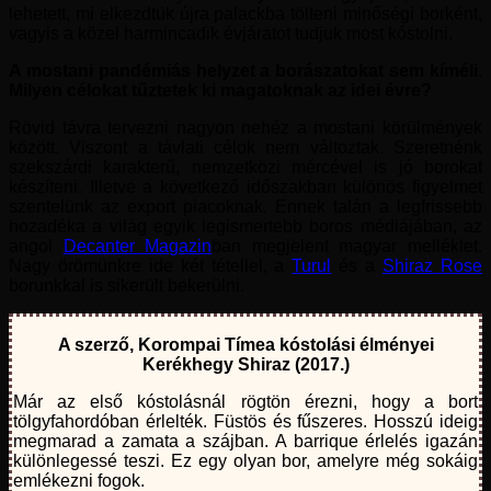
lehetett, mi elkezdtük újra palackba tölteni minőségi borként,
vagyis a közel harmincadik évjáratot tudjuk most kóstolni.
A mostani pandémiás helyzet a borászatokat sem kíméli.
Milyen célokat tűztetek ki magatoknak az idei évre?
Rövid távra tervezni nagyon nehéz a mostani körülmények
között. Viszont a távlati célok nem változtak. Szeretnénk
szekszárdi karakterű, nemzetközi mércével is jó borokat
készíteni. Illetve a következő időszakban különös figyelmet
szentelünk az export piacoknak. Ennek talán a legfrissebb
hozadéka a világ egyik legismertebb boros médiájában, az
angol
Decanter Magazin
ban megjelent magyar melléklet.
Nagy örömünkre ide két tétellel, a
Turul
és a
Shiraz Rose
borunkkal is sikerült bekerülni.
A szerző, Korompai Tímea kóstolási élményei
Kerékhegy Shiraz (2017.)
Már az első kóstolásnál rögtön érezni, hogy a bort
tölgyfahordóban érlelték. Füstös és fűszeres. Hosszú ideig
megmarad a zamata a szájban. A barrique érlelés igazán
különlegessé teszi. Ez egy olyan bor, amelyre még sokáig
emlékezni fogok.