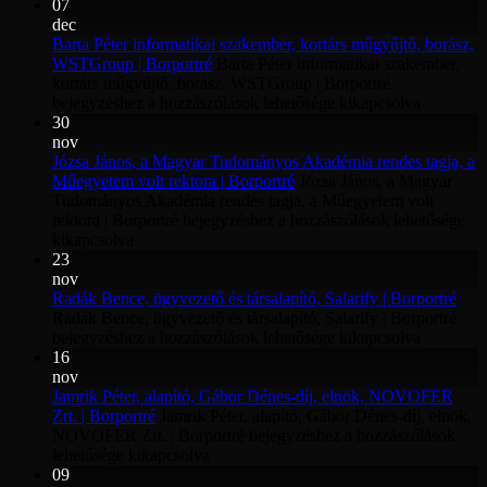
07
dec
Barta Péter informatikai szakember, kortárs műgyűjtő, borász,
WSTGroup | Borportré
Barta Péter informatikai szakember,
kortárs műgyűjtő, borász, WSTGroup | Borportré
bejegyzéshez
a hozzászólások lehetősége kikapcsolva
30
nov
Józsa János, a Magyar Tudományos Akadémia rendes tagja, a
Műegyetem volt rektora | Borportré
Józsa János, a Magyar
Tudományos Akadémia rendes tagja, a Műegyetem volt
rektora | Borportré bejegyzéshez
a hozzászólások lehetősége
kikapcsolva
23
nov
Radák Bence, ügyvezető és társalapító, Salarify | Borportré
Radák Bence, ügyvezető és társalapító, Salarify | Borportré
bejegyzéshez
a hozzászólások lehetősége kikapcsolva
16
nov
Jamrik Péter, alapító, Gábor Dénes-díj, elnök, NOVOFER
Zrt. | Borportré
Jamrik Péter, alapító, Gábor Dénes-díj, elnök,
NOVOFER Zrt. | Borportré bejegyzéshez
a hozzászólások
lehetősége kikapcsolva
09