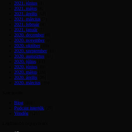
2021. június
(4)
2021. május
(8)
2021. április
(12)
2021. március
(7)
2021. február
(8)
2021. január
(7)
2020. december
(6)
2020. november
(6)
2020. október
(10)
2020. szeptember
(10)
2020. augusztus
(11)
2020. július
(14)
2020. június
(11)
2020. május
(16)
2020. április
(26)
2020. március
(10)
Kategóriák
Blog
(101)
Podcast interjúk
(29)
Vendég
(121)
Legfrissebb bejegyzések