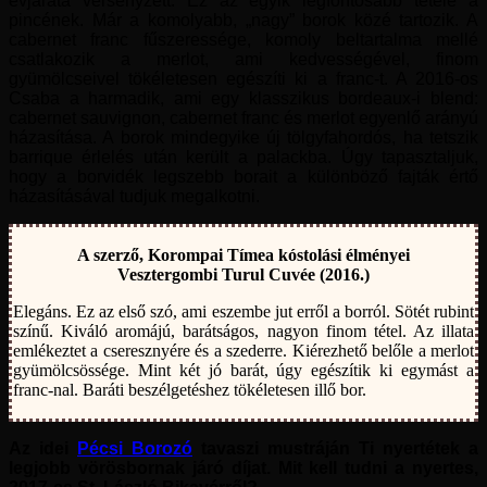
évjárata versenyzett. Ez az egyik legfontosabb tétele a
pincének. Már a komolyabb, „nagy” borok közé tartozik. A
cabernet franc fűszeressége, komoly beltartalma mellé
csatlakozik a merlot, ami kedvességével, finom
gyümölcseivel tökéletesen egészíti ki a franc-t. A 2016-os
Csaba a harmadik, ami egy klasszikus bordeaux-i blend:
cabernet sauvignon, cabernet franc és merlot egyenlő arányú
házasítása. A borok mindegyike új tölgyfahordós, ha tetszik
barrique érlelés után került a palackba. Úgy tapasztaljuk,
hogy a borvidék legszebb borait a különböző fajták értő
házasításával tudjuk megalkotni.
A szerző, Korompai Tímea kóstolási élményei
Vesztergombi Turul Cuvée (2016.)
Elegáns. Ez az első szó, ami eszembe jut erről a borról. Sötét rubint
színű. Kiváló aromájú, barátságos, nagyon finom tétel. Az illata
emlékeztet a cseresznyére és a szederre. Kiérezhető belőle a merlot
gyümölcsössége. Mint két jó barát, úgy egészítik ki egymást a
franc-nal. Baráti beszélgetéshez tökéletesen illő bor.
Az idei
Pécsi Borozó
tavaszi mustráján Ti nyertétek a
legjobb vörösbornak járó díjat. Mit kell tudni a nyertes,