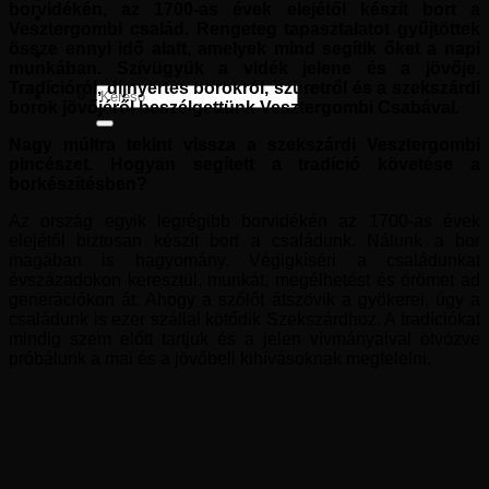
borvidékén, az 1700-as évek elejétől készít bort a
Vesztergombi család. Rengeteg tapasztalatot gyűjtöttek
össze ennyi idő alatt, amelyek mind segítik őket a napi
munkában. Szívügyük a vidék jelene és a jövője.
Tradícióról, díjnyertes borokról, szüretről és a szekszárdi
borok jövőjéről beszélgettünk Vesztergombi Csabával.
Nagy múltra tekint vissza a szekszárdi Vesztergombi
pincészet. Hogyan segített a tradíció követése a
borkészítésben?
Az ország egyik legrégibb borvidékén az 1700-as évek
elejétől biztosan készít bort a családunk. Nálunk a bor
magában is hagyomány. Végigkíséri a családunkat
évszázadokon keresztül, munkát, megélhetést és örömet ad
generációkon át. Ahogy a szőlőt átszövik a gyökerei, úgy a
családunk is ezer szállal kötődik Szekszárdhoz. A tradíciókat
mindig szem előtt tartjuk és a jelen vívmányaival ötvözve
próbálunk a mai és a jövőbeli kihívásoknak megfelelni.