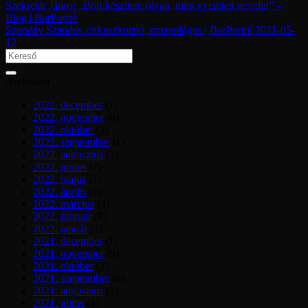
Szekretár János: „Bort készíteni olyan, mint gyereket nevelni” –
Blog | BorPortré
Szonday Szandra, cirkuszkutató, muzeológus | BorPortré 2021-05-
12
Archívum
2022. december
(1)
2022. november
(6)
2022. október
(3)
2022. szeptember
(1)
2022. augusztus
(1)
2022. június
(7)
2022. május
(7)
2022. április
(5)
2022. március
(4)
2022. február
(8)
2022. január
(5)
2021. december
(1)
2021. november
(9)
2021. október
(7)
2021. szeptember
(6)
2021. augusztus
(5)
2021. július
(4)