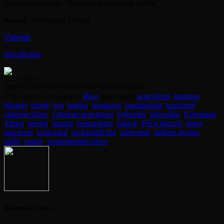
beszélgetéseket. Hálásan köszönjük nekik!
Korompai Tímea
Szerző:
Videótár
SteveKadas
This entry was posted in
Blog
and tagged
aranyérem
,
barrique
,
bikavér
,
birtok
,
bor
,
borász
,
bordeaux
,
borminőség
,
borportré
,
cabernet franc
,
cabernet sauvignon
,
fejlesztés
,
háziasítás
,
Korompai
Tímea
,
merlot
,
mustra
,
nemzetközi
,
palack
,
Pécsi borozó
,
pince
,
pincészet
,
szekszárd
,
szekszárdi bor
,
színvonal
,
szőlész-borász
,
szőlő
,
szüret
,
vesztergombi pince
.
Korompai Tímea