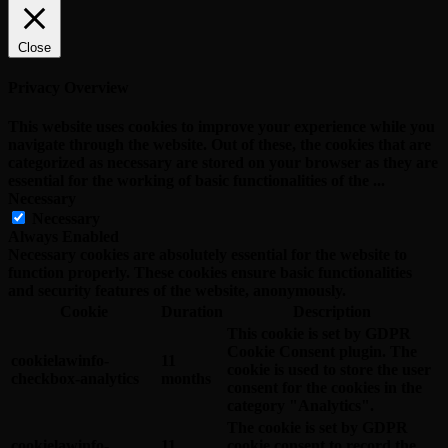
Close
Privacy Overview
This website uses cookies to improve your experience while you
navigate through the website. Out of these, the cookies that are
categorized as necessary are stored on your browser as they are
essential for the working of basic functionalities of the
...
Necessary
Necessary
Always Enabled
Necessary cookies are absolutely essential for the website to
function properly. These cookies ensure basic functionalities
and security features of the website, anonymously.
Cookie
Duration
Description
This cookie is set by GDPR
Cookie Consent plugin. The
cookielawinfo-
11
cookie is used to store the user
checkbox-analytics
months
consent for the cookies in the
category "Analytics".
The cookie is set by GDPR
cookielawinfo-
11
cookie consent to record the