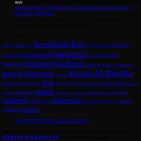
nov
Szmollár Kata, osztályvezető, Szellemi Tulajdon Nemzeti
Hivatala | BorPortré
Szmollár Kata, osztályvezető, Szellemi
Tulajdon Nemzeti Hivatala | BorPortré bejegyzéshez
a
hozzászólások lehetősége kikapcsolva
Tag Cloud
bor
beszélgetés
borkészítés
badacsony
borfogyasztás
alkohol
borportré
borpontré
borász
borkóstoló
borvidék
budapest
facebook
borászat
fehérbor
furmint
gasztronómia
Kocsis-M Brigitta
interjú
interview
kadarka
live
koronavírus
magyar bor
palack
olaszrizling
Kékszőlő
Nádasi Eszter
pezsgő
portré
pincészet
rónai márti
pince
rácz laura rebecca
rozé
rendezvény
szakértő
tudomány
szőlő
tokaj
villány
vállalkozás
villányi bor
zoom
vörösbor
ADATVÉDELMI TÁJÉKOZTATÓ
BorPortré | Copyright 2019 - 2026
© Minden jog fenntartva! |
WEBLOCK MEDIA LTD
| A weboldalt készítette a