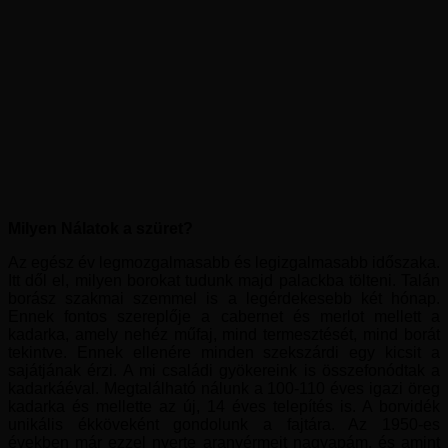
Milyen Nálatok a szüret?
Az egész év legmozgalmasabb és legizgalmasabb időszaka.
Itt dől el, milyen borokat tudunk majd palackba tölteni. Talán
borász szakmai szemmel is a legérdekesebb két hónap.
Ennek fontos szereplője a cabernet és merlot mellett a
kadarka, amely nehéz műfaj, mind termesztését, mind borát
tekintve. Ennek ellenére minden szekszárdi egy kicsit a
sajátjának érzi. A mi családi gyökereink is összefonódtak a
kadarkáéval. Megtalálható nálunk a 100-110 éves igazi öreg
kadarka és mellette az új, 14 éves telepítés is. A borvidék
unikális ékköveként gondolunk a fajtára. Az 1950-es
években már ezzel nyerte aranyérmeit nagyapám, és amint