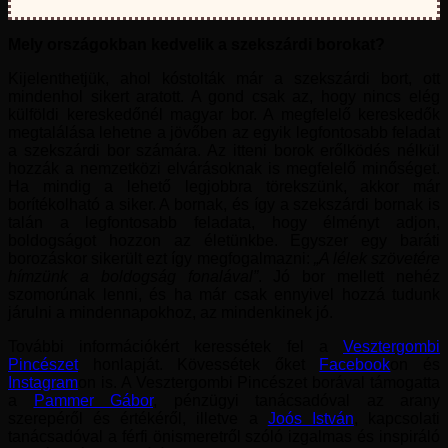
Mely országokban kedvelik a szekszárdi borokat?
Kijelenthetjük, ahol kóstolták már a szekszárdi bort, ott
mindenhol sikert aratott. A gond csak az, hogy nincs elég
külföldi kereskedőnél magyar bor. A megfelelő kereskedők
megtalálása lehetne a jövőben az egyik legfontosabb feladat
a szekszárdi bor számára. Az itteni borok erőlködés nélkül
hozzák a nemzetközi elvárásoknak is megfelelő minőséget.
Ha mindig a lehető legjobbra törekszünk, akkor már
borítékolható a siker. A bornak, és így a szekszárdi bornak is
talán a legfontosabb feladata, hogy élményt adjon,
boldogságot hozzon az életünkbe. Egyszer egy baráti
borozáskor sikerült ezt így megfogalmazni:
„A lélek szövetére
hímzünk a boldogság fonalával”
. Jó bor mellett nehéz
szomorúnak lenni, és ha már csak ennyivel hozzá tudunk
járulni a mindennapokhoz, az mindenkinek jó.
További információkért keressétek fel a
Vesztergombi
Pincészet
honlapját. Kövessétek őket
Facebook
on és
Instagram
on is. A Vesztergombi Pincészet borával támogatta
a
Pammer Gábor
, pénzügyi tanácsadóval az arany
szerepéről és értékéről, illetve a
Joós István
, kapcsolati
tanácsadóval a férfi önismeretről szóló izgalmas és inspiráló