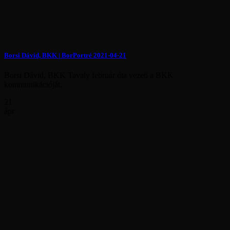
Borsi Dávid, BKK | BorPortré 2021-04-21
Borsi Dávid, BKK Tavaly február óta vezeti a BKK
kommunikációját.
21
ápr