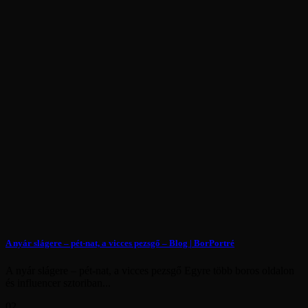
A nyár slágere – pét-nat, a vicces pezsgő – Blog | BorPortré
A nyár slágere – pét-nat, a vicces pezsgő Egyre több boros oldalon
és influencer sztoriban...
02