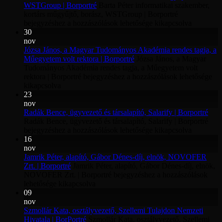
WSTGroup | Borportré
Barta Péter informatikai szakember,
kortárs műgyűjtő, borász, WSTGroup | Borportré
bejegyzéshez
a hozzászólások lehetősége kikapcsolva
30
nov
Józsa János, a Magyar Tudományos Akadémia rendes tagja, a
Műegyetem volt rektora | Borportré
Józsa János, a Magyar
Tudományos Akadémia rendes tagja, a Műegyetem volt
rektora | Borportré bejegyzéshez
a hozzászólások lehetősége
kikapcsolva
23
nov
Radák Bence, ügyvezető és társalapító, Salarify | Borportré
Radák Bence, ügyvezető és társalapító, Salarify | Borportré
bejegyzéshez
a hozzászólások lehetősége kikapcsolva
16
nov
Jamrik Péter, alapító, Gábor Dénes-díj, elnök, NOVOFER
Zrt. | Borportré
Jamrik Péter, alapító, Gábor Dénes-díj, elnök,
NOVOFER Zrt. | Borportré bejegyzéshez
a hozzászólások
lehetősége kikapcsolva
09
nov
Szmollár Kata, osztályvezető, Szellemi Tulajdon Nemzeti
Hivatala | BorPortré
Szmollár Kata, osztályvezető, Szellemi