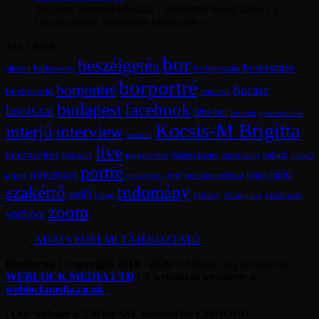
Tulajdon Nemzeti Hivatala | BorPortré bejegyzéshez
a
hozzászólások lehetősége kikapcsolva
Tag Cloud
bor
beszélgetés
borkészítés
badacsony
borfogyasztás
alkohol
borportré
borpontré
borász
borkóstoló
borvidék
budapest
facebook
borászat
fehérbor
furmint
gasztronómia
Kocsis-M Brigitta
interjú
interview
kadarka
live
koronavírus
magyar bor
palack
olaszrizling
Kékszőlő
Nádasi Eszter
pezsgő
portré
pincészet
rónai márti
pince
rácz laura rebecca
rozé
rendezvény
szakértő
tudomány
szőlő
tokaj
villány
vállalkozás
villányi bor
zoom
vörösbor
ADATVÉDELMI TÁJÉKOZTATÓ
BorPortré | Copyright 2019 - 2026
© Minden jog fenntartva! |
WEBLOCK MEDIA LTD
| A weboldalt készítette a
weblockmedia.co.uk
| Our website is 256 bit SSL secured by COMODO