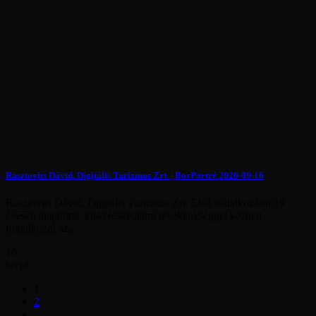
Rasztovits Dávid, Digitális Turizmus Zrt. | BorPortré 2020-09-16
Rasztovits Dávid, Digitális Turizmus Zrt. Első vállalkozását 19
évesen alapította: kiskereskedelmi tevékenységgel kezdett
foglalkozni az...
16
szept
1
2