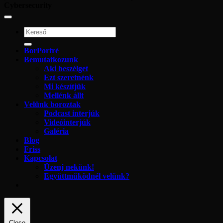
Cybersecurity
BorPortré
Bemutatkozunk
Aki beszélget
Ezt szeretnénk
Mi készítjük
Mellénk állt
Velünk boroztak
Podcast interjúk
Videóinterjúk
Galéria
Blog
Friss
Kapcsolat
Üzenj nekünk!
Együttműködnél velünk?
Close