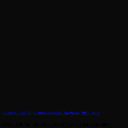
Feledy Botond, külpolitikai szakértő | BorPortré 2021-12-01
Feledy Botond, külpolitikai szakértő A világ legizgalmasabb