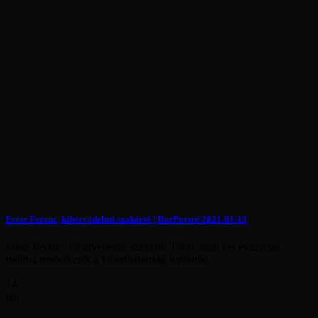
Frész Ferenc, kibervédelmi szakértő | BorPortré 2021-01-13
Frész Ferenc, kibervédelmi szakértő Több, mint két évtizedes
múlttal rendelkezik a kiberbiztonság területén.
14
jan