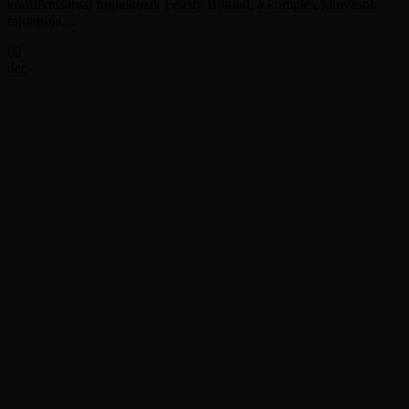
konfliktusaival foglalkozik Feledy Botond, a komplex kihívások
rajongója,...
02
dec