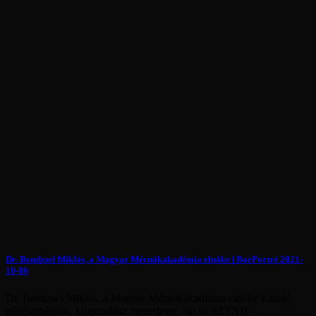
Dr. Bendzsel Miklós, a Magyar Mérnökakadémia elnöke | BorPortré 2021-
10-06
Dr. Bendzsel Miklós, a Magyar Mérnökakadémia elnöke Kutató
gépészmérnök, közgazdász menedzser, aki az SZTNH –...