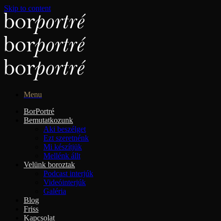
Skip to content
Menu
BorPortré
Bemutatkozunk
Aki beszélget
Ezt szeretnénk
Mi készítjük
Mellénk állt
Velünk boroztak
Podcast interjúk
Videóinterjúk
Galéria
Blog
Friss
Kapcsolat