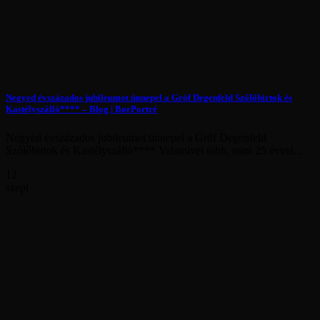
Negyed évszázados jubileumot ünnepel a Gróf Degenfeld Szőlőbirtok és
Kastélyszálló**** – Blog | BorPortré
Negyed évszázados jubileumot ünnepel a Gróf Degenfeld
Szőlőbirtok és Kastélyszálló**** Valamivel több, mint 25 évvel...
12
szept