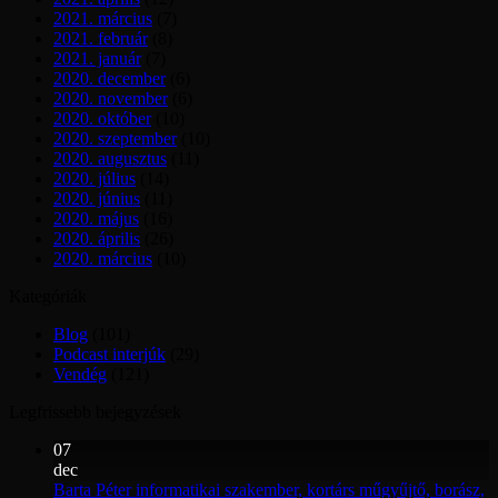
2021. március
(7)
2021. február
(8)
2021. január
(7)
2020. december
(6)
2020. november
(6)
2020. október
(10)
2020. szeptember
(10)
2020. augusztus
(11)
2020. július
(14)
2020. június
(11)
2020. május
(16)
2020. április
(26)
2020. március
(10)
Kategóriák
Blog
(101)
Podcast interjúk
(29)
Vendég
(121)
Legfrissebb bejegyzések
07
dec
Barta Péter informatikai szakember, kortárs műgyűjtő, borász,