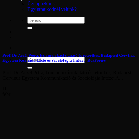
Üzenj nekünk!
Együttműködnél velünk?
Prof. Dr. Aczél Petra, kommunikációkutató és retorikus, Budapesti Corvinus
Egyetem Kommunikáció és Szociológia Intézet | BorPortré
Prof. Dr. Aczél Petra, kommunikációkutató és retorikus, Budapesti
Corvinus Egyetem Kommunikáció és Szociológia Intézet A...
10
febr