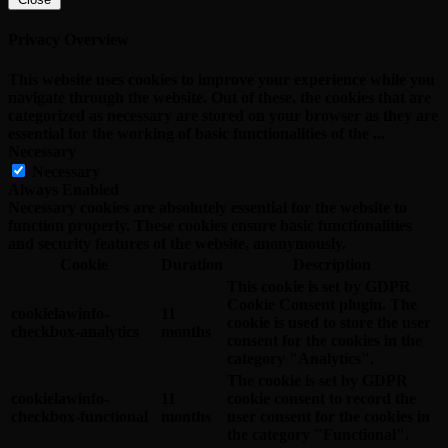
Privacy Overview
This website uses cookies to improve your experience while you
navigate through the website. Out of these, the cookies that are
categorized as necessary are stored on your browser as they are
essential for the working of basic functionalities of the
...
Necessary
Necessary
Always Enabled
Necessary cookies are absolutely essential for the website to
function properly. These cookies ensure basic functionalities
and security features of the website, anonymously.
Cookie
Duration
Description
This cookie is set by GDPR
Cookie Consent plugin. The
cookielawinfo-
11
cookie is used to store the user
checkbox-analytics
months
consent for the cookies in the
category "Analytics".
The cookie is set by GDPR
cookielawinfo-
11
cookie consent to record the
checkbox-functional
months
user consent for the cookies in
the category "Functional".