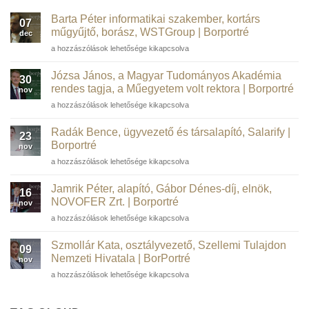
Barta Péter informatikai szakember, kortárs
07
műgyűjtő, borász, WSTGroup | Borportré
dec
Barta
a hozzászólások lehetősége kikapcsolva
Péter
informatikai
Józsa János, a Magyar Tudományos Akadémia
30
szakember,
rendes tagja, a Műegyetem volt rektora | Borportré
nov
kortárs
Józsa
a hozzászólások lehetősége kikapcsolva
műgyűjtő,
János,
borász,
a
WSTGroup |
Radák Bence, ügyvezető és társalapító, Salarify |
23
Magyar
Borportré
Borportré
nov
Tudományos
bejegyzéshez
Radák
a hozzászólások lehetősége kikapcsolva
Akadémia
Bence,
rendes
ügyvezető
tagja,
Jamrik Péter, alapító, Gábor Dénes-díj, elnök,
16
és
a
NOVOFER Zrt. | Borportré
nov
társalapító,
Műegyetem
Jamrik
a hozzászólások lehetősége kikapcsolva
Salarify
volt
Péter,
|
rektora
alapító,
Borportré
Szmollár Kata, osztályvezető, Szellemi Tulajdon
|
09
Gábor
bejegyzéshez
Nemzeti Hivatala | BorPortré
Borportré
nov
Dénes-
bejegyzéshez
Szmollár
a hozzászólások lehetősége kikapcsolva
díj,
Kata,
elnök,
osztályvezető,
NOVOFER