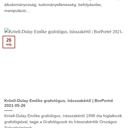
áltudományosság; tudományellenesség; befolyásolás,
manipuláció,...
26
máj
Kröell-Dulay Emőke grafológus, írásszakértő | BorPortré
2021-05-26
Kröell-Dulay Emőke grafológus, írásszakértő 1998 óta foglalkozik
grafológiával, tagja a Grafológusok és Írásszakértők Országos
Szövetségének...