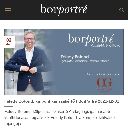
Skip
to
content
02
dec
Feledy Botond, külpolitikai szakértő | BorPortré 2021-12-01
Feledy Botond, külpolitikai szakértő A világ legizgalmasabb
konfliktusaival foglalkozik Feledy Botond, a komplex kihívások
rajongója,...