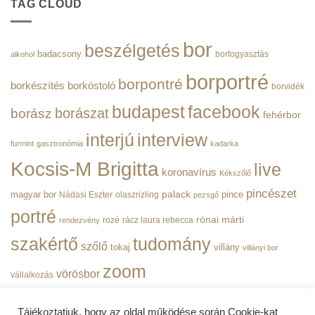
Szellemi
TAG CLOUD
Zrt.
Tulajdon
|
Nemzeti
Borportré
Hivatala
bejegyzéshez
bor
beszélgetés
|
badacsony
borfogyasztás
alkohol
BorPortré
bejegyzéshez
borportré
borpontré
borkészítés
borkóstoló
borvidék
budapest
facebook
borászat
borász
fehérbor
interjú
interview
furmint
gasztronómia
kadarka
Kocsis-M Brigitta
live
koronavírus
Kékszőlő
pincészet
magyar bor
palack
pince
Nádasi Eszter
olaszrizling
pezsgő
portré
rónai márti
rozé
rácz laura rebecca
rendezvény
szakértő
tudomány
szőlő
tokaj
villány
villányi bor
zoom
vörösbor
vállalkozás
Tájékoztatjuk, hogy az oldal működése során Cookie-kat