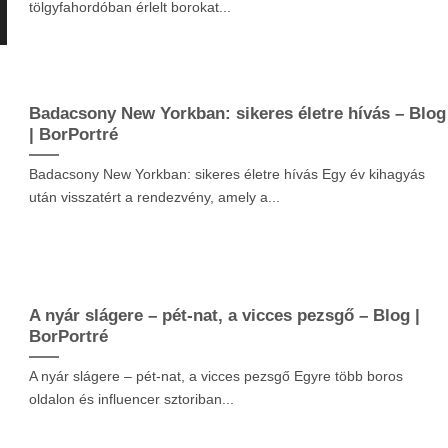
tölgyfahordóban érlelt borokat...
Badacsony New Yorkban: sikeres életre hívás – Blog
| BorPortré
Badacsony New Yorkban: sikeres életre hívás Egy év kihagyás
után visszatért a rendezvény, amely a...
A nyár slágere – pét-nat, a vicces pezsgő – Blog |
BorPortré
A nyár slágere – pét-nat, a vicces pezsgő Egyre több boros
oldalon és influencer sztoriban...