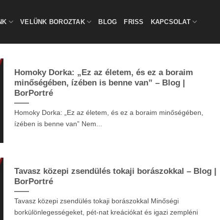
NK
VELÜNK BOROZTAK
BLOG
FRISS
KAPCSOLAT
Homoky Dorka: „Ez az életem, és ez a boraim
minőségében, ízében is benne van” – Blog |
BorPortré
Homoky Dorka: „Ez az életem, és ez a boraim minőségében,
ízében is benne van” Nem...
Tavasz közepi zsendülés tokaji borászokkal – Blog |
BorPortré
Tavasz közepi zsendülés tokaji borászokkal Minőségi
borkülönlegességeket, pét-nat kreációkat és igazi zempléni