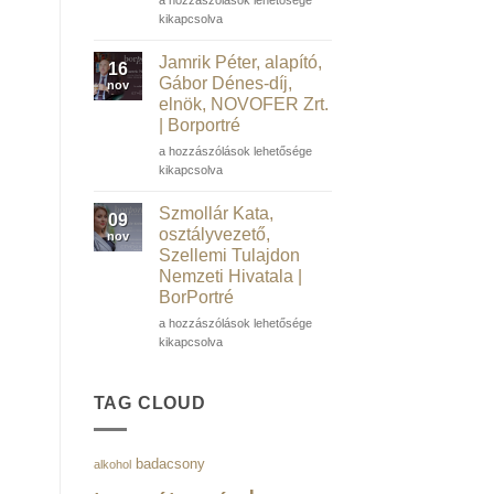
Műegyetem
Bence,
kikapcsolva
volt
ügyvezető
rektora
és
Jamrik Péter, alapító,
16
|
társalapító,
Gábor Dénes-díj,
nov
Borportré
Salarify
elnök, NOVOFER Zrt.
bejegyzéshez
|
| Borportré
Borportré
bejegyzéshez
Jamrik
a hozzászólások lehetősége
Péter,
kikapcsolva
alapító,
Gábor
Szmollár Kata,
09
Dénes-
osztályvezető,
nov
díj,
Szellemi Tulajdon
elnök,
Nemzeti Hivatala |
NOVOFER
BorPortré
Zrt.
|
Szmollár
a hozzászólások lehetősége
Borportré
Kata,
kikapcsolva
bejegyzéshez
osztályvezető,
Szellemi
Tulajdon
TAG CLOUD
Nemzeti
Hivatala
|
badacsony
alkohol
BorPortré
bejegyzéshez