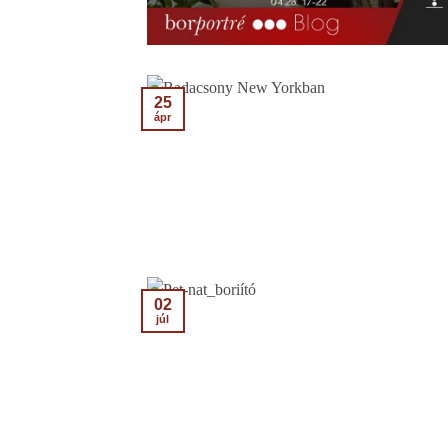
25
ápr
02
júl