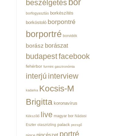
bor
beszélgetés
borkészítés
borfogyasztás
borpontré
borkóstoló
borportré
borvidék
borászat
borász
budapest
facebook
fehérbor
furmint
gasztronómia
interjú
interview
Kocsis-M
kadarka
Brigitta
koronavírus
live
magyar bor
Nádasi
Kékszőlő
palack
Eszter
olaszrizling
pezsgő
portré
pincészet
pince