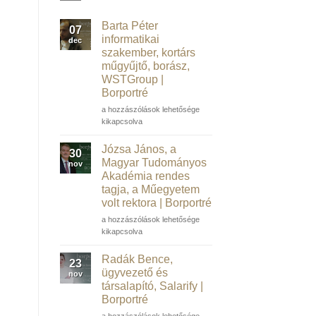
Barta Péter
07
informatikai
dec
szakember, kortárs
műgyűjtő, borász,
WSTGroup |
Borportré
Barta
a hozzászólások lehetősége
Péter
kikapcsolva
informatikai
szakember,
Józsa János, a
30
kortárs
Magyar Tudományos
nov
műgyűjtő,
Akadémia rendes
borász,
tagja, a Műegyetem
WSTGroup |
volt rektora | Borportré
Borportré
bejegyzéshez
Józsa
a hozzászólások lehetősége
János,
kikapcsolva
a
Magyar
Radák Bence,
23
Tudományos
ügyvezető és
nov
Akadémia
társalapító, Salarify |
rendes
Borportré
tagja,
a
Radák
a hozzászólások lehetősége