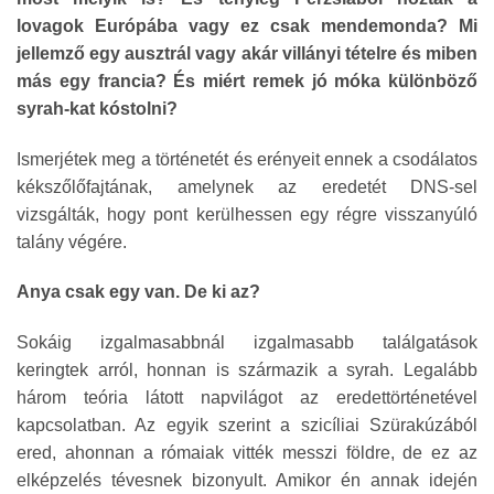
lovagok Európába vagy ez csak mendemonda? Mi
jellemző egy ausztrál vagy akár villányi tételre és miben
más egy francia? És miért remek jó móka különböző
syrah-kat kóstolni?
Ismerjétek meg a történetét és erényeit ennek a csodálatos
kékszőlőfajtának, amelynek az eredetét DNS-sel
vizsgálták, hogy pont kerülhessen egy régre visszanyúló
talány végére.
Anya csak egy van. De ki az?
Sokáig izgalmasabbnál izgalmasabb találgatások
keringtek arról, honnan is származik a syrah. Legalább
három teória látott napvilágot az eredettörténetével
kapcsolatban. Az egyik szerint a szicíliai Szürakúzából
ered, ahonnan a rómaiak vitték messzi földre, de ez az
elképzelés tévesnek bizonyult. Amikor én annak idején