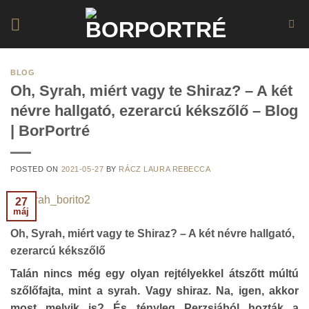
Skip
to
content
BLOG
Oh, Syrah, miért vagy te Shiraz? – A két
névre hallgató, ezerarcú kékszőlő – Blog
| BorPortré
POSTED ON
2021-05-27
BY
RÁCZ LAURA REBECCA
27
máj
Oh, Syrah, miért vagy te Shiraz? – A két névre hallgató,
ezerarcú kékszőlő
Talán nincs még egy olyan rejtélyekkel átszőtt múltú
szőlőfajta, mint a syrah. Vagy shiraz. Na, igen, akkor
most melyik is? És tényleg Perzsiából hozták a