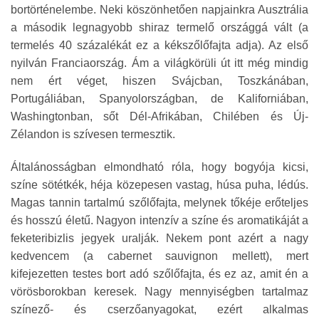
bortörténelembe. Neki köszönhetően napjainkra Ausztrália
a második legnagyobb shiraz termelő országgá vált (a
termelés 40 százalékát ez a kékszőlőfajta adja). Az első
nyilván Franciaország. Ám a világkörüli út itt még mindig
nem ért véget, hiszen Svájcban, Toszkánában,
Portugáliában, Spanyolországban, de Kaliforniában,
Washingtonban, sőt Dél-Afrikában, Chilében és Új-
Zélandon is szívesen termesztik.
Általánosságban elmondható róla, hogy bogyója kicsi,
színe sötétkék, héja közepesen vastag, húsa puha, lédús.
Magas tannin tartalmú szőlőfajta, melynek tőkéje erőteljes
és hosszú életű. Nagyon intenzív a színe és aromatikáját a
feketeribizlis jegyek uralják. Nekem pont azért a nagy
kedvencem (a cabernet sauvignon mellett), mert
kifejezetten testes bort adó szőlőfajta, és ez az, amit én a
vörösborokban keresek. Nagy mennyiségben tartalmaz
színező- és cserzőanyagokat, ezért alkalmas