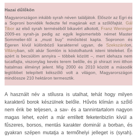
Hazai dűlőkön
Magyarországon inkább syrah néven találjátok. Először az Egri és
a Soproni borvidék fedezte fel magának ezt a szőlőfajtát.
Gál
Tibor
az első syrah terméséből bikavért alkotott,
Franz Weninger
2009-es syrah-ja pedig az egyik legismertebb német Master
Sommelier-től a „must buy” minősítést kapta. Sopronon és
Egeren kívül különböző karakterrel ugyan, de
Szekszárd
on,
Villány
ban, sőt akár Somlón is kóstolhatunk isteni tételeket. Én
azért is becsülöm annyira – többek között –, mert idehaza nem
tucatfajta, viszonylag kevés terem belőle, és jó shirazt inni itthon
hatalmas élményt jelent. Míg 2000 és 2010 között a második
legtöbbet telepített kékszőlő volt a világon, Magyarországon
mindössze 210 hektáron termesztik.
A használt név a stílusra is utalhat, tehát hogy milyen
karakterű borok készülnek belőle. Hűvös klímán a szőlő
nem érik be teljesen, a sav- és a tannintartalom nagyon
magas lehet, ezért a már említett feketeribizlin kívül a
fűszeres, borsos, mentás karakter dominál a borban, és
gyakran szépen mutatja a termőhelyi jelleget is (syrah).