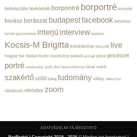
bejegyzéshez
borportré
borpontré
borkészítés
borkóstoló
borvidék
budapest
facebook
borászat
borász
fehérbor
interjú
interview
furmint
gasztronómia
kadarka
Kocsis-M Brigitta
live
koronavírus
Kékszőlő
pincészet
magyar bor
palack
pince
Nádasi Eszter
olaszrizling
pezsgő
portré
rónai márti
rozé
rácz laura rebecca
rendezvény
szakértő
tudomány
szőlő
tokaj
villány
villányi bor
zoom
vörösbor
vállalkozás
ADATVÉDELMI TÁJÉKOZTATÓ
BorPortré | Copyright 2019 - 2026
© Minden jog fenntartva! |