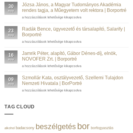
informatikai
Józsa János, a Magyar Tudományos Akadémia
30
szakember,
rendes tagja, a Műegyetem volt rektora | Borportré
nov
kortárs
Józsa
a hozzászólások lehetősége kikapcsolva
műgyűjtő,
János,
borász,
a
WSTGroup |
Radák Bence, ügyvezető és társalapító, Salarify |
23
Magyar
Borportré
Borportré
nov
Tudományos
bejegyzéshez
Radák
a hozzászólások lehetősége kikapcsolva
Akadémia
Bence,
rendes
ügyvezető
tagja,
Jamrik Péter, alapító, Gábor Dénes-díj, elnök,
16
és
a
NOVOFER Zrt. | Borportré
nov
társalapító,
Műegyetem
Jamrik
a hozzászólások lehetősége kikapcsolva
Salarify
volt
Péter,
|
rektora
alapító,
Borportré
Szmollár Kata, osztályvezető, Szellemi Tulajdon
|
09
Gábor
bejegyzéshez
Nemzeti Hivatala | BorPortré
Borportré
nov
Dénes-
bejegyzéshez
Szmollár
a hozzászólások lehetősége kikapcsolva
díj,
Kata,
elnök,
osztályvezető,
NOVOFER
Szellemi
TAG CLOUD
Zrt.
Tulajdon
|
Nemzeti
Borportré
Hivatala
bejegyzéshez
bor
beszélgetés
|
badacsony
borfogyasztás
alkohol
BorPortré