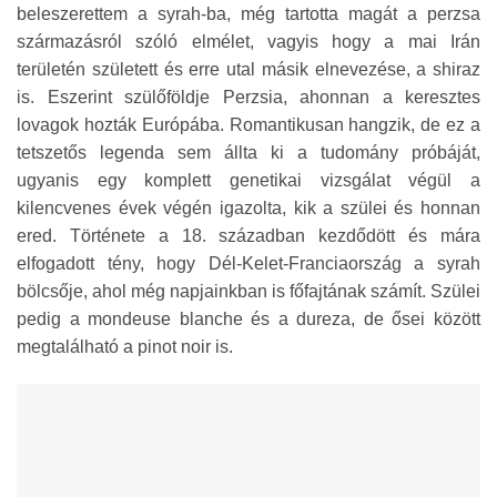
beleszerettem a syrah-ba, még tartotta magát a perzsa
származásról szóló elmélet, vagyis hogy a mai Irán
területén született és erre utal másik elnevezése, a shiraz
is. Eszerint szülőföldje Perzsia, ahonnan a keresztes
lovagok hozták Európába. Romantikusan hangzik, de ez a
tetszetős legenda sem állta ki a tudomány próbáját,
ugyanis egy komplett genetikai vizsgálat végül a
kilencvenes évek végén igazolta, kik a szülei és honnan
ered. Története a 18. században kezdődött és mára
elfogadott tény, hogy Dél-Kelet-Franciaország a syrah
bölcsője, ahol még napjainkban is főfajtának számít. Szülei
pedig a mondeuse blanche és a dureza, de ősei között
megtalálható a pinot noir is.