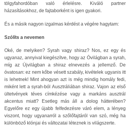
tölgyfahordóban való érlelésre. Kiváló partner
házasításokhoz, de fajtaborként is igen gyakori.
És a másik nagyon izgalmas kérdést a végére hagytam:
Szólíts a nevemen
Oké, de melyiken? Syrah vagy shiraz? Nos, ez egy és
ugyanaz, annyival kiegészítve, hogy az Óvilágban a syrah,
míg az Újvilágban a shiraz elnevezés a jellemző. De
óvatosan: ez nem kőbe vésett szabály, kivételek ugyanis itt
is lehetnek! Mint ahogyan azt is még mindig homály fedi,
miként lett a syrah-ból Ausztráliában shiraz. Vajon az első
ültetvények téves címkézése vagy a markáns ausztrál
akcentus miatt? Esetleg más áll a dolog hátterében?
Egyelőre ez egy újabb felfedezésre váró elem, a lényeg
viszont, hogy ugyanarról a szőlőfajtáról van szó, még ha
különböző klónjai és változatai léteznek is világszerte.