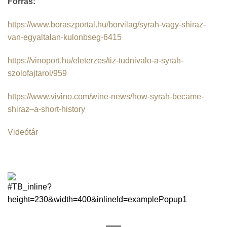
Forrás:
https://www.boraszportal.hu/borvilag/syrah-vagy-shiraz-
van-egyaltalan-kulonbseg-6415
https://vinoport.hu/eleterzes/tiz-tudnivalo-a-syrah-
szolofajtarol/959
https://www.vivino.com/wine-news/how-syrah-became-
shiraz–a-short-history
Videótár
SteveKadas