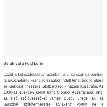
Syrah-val a Föld körül
Ezzel a kékszőlőfajtával azonban a világ számos pontján
találkozhatunk. Franciaországból indult tehát hódító útjára
és igencsak messzire jutott: második hazája Ausztrália. Az
1830-as években került franciahonból Ausztráliába, ahol
az első szőlővesszőket James Busby ültette, aki az
„ausztrál szőlőtermesztés atyjaként” vonult be a