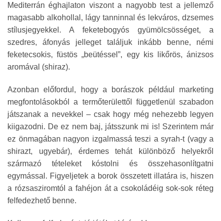
Mediterrán éghajlaton viszont a nagyobb test a jellemző
magasabb alkohollal, lágy tanninnal és lekváros, dzsemes
stílusjegyekkel. A feketebogyós gyümölcsösséget, a
szedres, áfonyás jelleget találjuk inkább benne, némi
feketecsokis, füstös „beütéssel”, egy kis likőrös, ánizsos
aromával (shiraz).
Azonban előfordul, hogy a borászok például marketing
megfontolásokból a termőterülettől függetlenül szabadon
játszanak a nevekkel – csak hogy még nehezebb legyen
kiigazodni. De ez nem baj, játsszunk mi is! Szerintem már
ez önmagában nagyon izgalmassá teszi a syrah-t (vagy a
shirazt, ugyebár), érdemes tehát különböző helyekről
származó tételeket kóstolni és összehasonlítgatni
egymással. Figyeljetek a borok összetett illatára is, hiszen
a rózsasziromtól a fahéjon át a csokoládéig sok-sok réteg
felfedezhető benne.