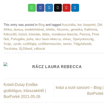
This entry was posted in
Blog
and tagged
Ausztrália
,
bor
,
borportré
,
Dél-
Afrika
,
dureza
,
eredettörténet
,
érlelés
,
fűszeres
,
genetika
,
Kalifornia
,
Kékszőlő
,
kóstol
,
kóstolás
,
lédús
,
mondeuse blanche
,
Perzsia
,
Pinot
Noir
,
Portugália
,
puha
,
rácz laura rebecca
,
shiraz
,
Spanyolország
,
Svájc
,
syrah
,
szőlőfajta
,
szőlőtermesztés
,
tannin
,
Tölgyfahordó
,
Toszkána
,
Új-Zéland
,
változat
.
RÁCZ LAURA REBECCA
Kröell-Dulay Emőke
Indul a rozé szezon! – Blog |
grafológus, írásszakértő |
BorPortré
BorPortré 2021-05-26