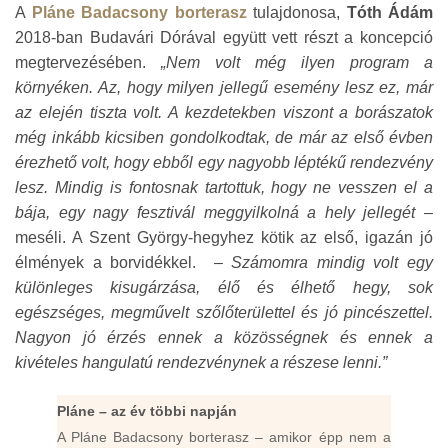
A
Pláne Badacsony borterasz
tulajdonosa,
Tóth Ádám
2018-ban Budavári Dórával együtt vett részt a koncepció
megtervezésében.
„Nem volt még ilyen program a
környéken. Az, hogy milyen jellegű esemény lesz ez, már
az elején tiszta volt. A kezdetekben viszont a borászatok
még inkább kicsiben gondolkodtak, de már az első évben
érezhető volt, hogy ebből egy nagyobb léptékű rendezvény
lesz. Mindig is fontosnak tartottuk, hogy ne vesszen el a
bája, egy nagy fesztivál meggyilkolná a hely jellegét
–
meséli. A Szent György-hegyhez kötik az első, igazán jó
élmények a borvidékkel. –
Számomra mindig volt egy
különleges kisugárzása, élő és élhető hegy, sok
egészséges, megművelt szőlőterülettel és jó pincészettel.
Nagyon jó érzés ennek a közösségnek és ennek a
kivételes hangulatú rendezvénynek a részese lenni.”
Pláne – az év többi napján
A Pláne Badacsony borterasz – amikor épp nem a