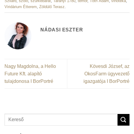
Szilárd
,
szőlő
,
szürkebarát
,
Tarányi 1780
,
terrior
,
Tóth Ádám
,
vinotéka
,
Viridárium Étterem
,
Zöldülő Terasz
.
NÁDASI ESZTER
Nagy Magdolna, a Hello
Kövesdi József, az
Future Kft. alapító
OkosFarm ügyvezető
tulajdonosa I BorPortré
igazgatója I BorPortré