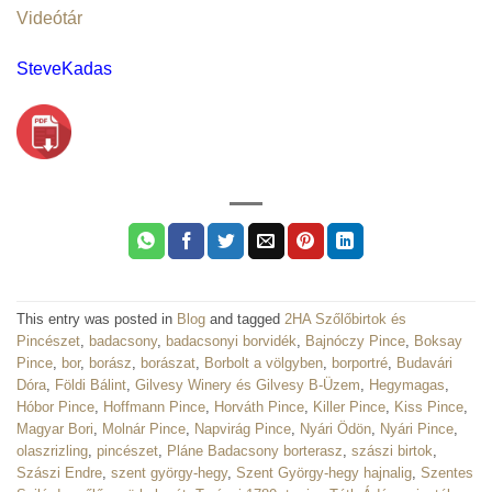
Videótár
SteveKadas
This entry was posted in
Blog
and tagged
2HA Szőlőbirtok és
Pincészet
,
badacsony
,
badacsonyi borvidék
,
Bajnóczy Pince
,
Boksay
Pince
,
bor
,
borász
,
borászat
,
Borbolt a völgyben
,
borportré
,
Budavári
Dóra
,
Földi Bálint
,
Gilvesy Winery és Gilvesy B-Üzem
,
Hegymagas
,
Hóbor Pince
,
Hoffmann Pince
,
Horváth Pince
,
Killer Pince
,
Kiss Pince
,
Magyar Bori
,
Molnár Pince
,
Napvirág Pince
,
Nyári Ödön
,
Nyári Pince
,
olaszrizling
,
pincészet
,
Pláne Badacsony borterasz
,
szászi birtok
,
Szászi Endre
,
szent györgy-hegy
,
Szent György-hegy hajnalig
,
Szentes