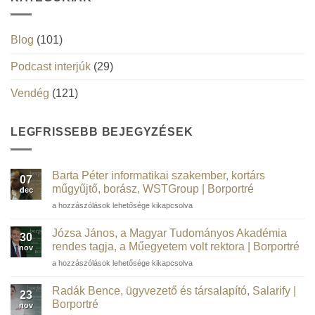
Blog
(101)
Podcast interjúk
(29)
Vendég
(121)
LEGFRISSEBB BEJEGYZÉSEK
Barta Péter informatikai szakember, kortárs
07
műgyűjtő, borász, WSTGroup | Borportré
dec
Barta
a hozzászólások lehetősége kikapcsolva
Péter
informatikai
Józsa János, a Magyar Tudományos Akadémia
30
szakember,
rendes tagja, a Műegyetem volt rektora | Borportré
nov
kortárs
Józsa
a hozzászólások lehetősége kikapcsolva
műgyűjtő,
János,
borász,
a
WSTGroup |
Radák Bence, ügyvezető és társalapító, Salarify |
23
Magyar
Borportré
Borportré
nov
Tudományos
bejegyzéshez