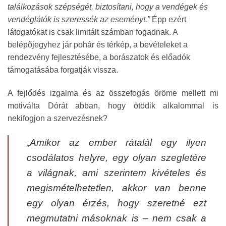
találkozások szépségét, biztosítani, hogy a vendégek és
vendéglátók is szeressék az eseményt.”
Épp ezért
látogatókat is csak limitált számban fogadnak. A
belépőjegyhez jár pohár és térkép, a bevételeket a
rendezvény fejlesztésébe, a borászatok és előadók
támogatásába forgatják vissza.
A fejlődés izgalma és az összefogás öröme mellett mi
motiválta Dórát abban, hogy ötödik alkalommal is
nekifogjon a szervezésnek?
„Amikor az ember rátalál egy ilyen
csodálatos helyre, egy olyan szegletére
a világnak, ami szerintem kivételes és
megismételhetetlen, akkor van benne
egy olyan érzés, hogy szeretné ezt
megmutatni másoknak is – nem csak a