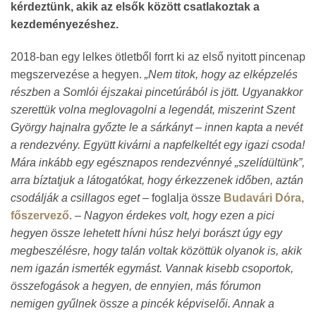
kérdeztünk, akik az elsők között csatlakoztak a
kezdeményezéshez.
2018-ban egy lelkes ötletből forrt ki az első nyitott pincenap
megszervezése a hegyen.
„Nem titok, hogy az elképzelés
részben a Somlói éjszakai pincetúrából is jött. Ugyanakkor
szerettük volna meglovagolni a legendát, miszerint Szent
György hajnalra győzte le a sárkányt – innen kapta a nevét
a rendezvény. Együtt kivárni a napfelkeltét egy igazi csoda!
Mára inkább egy egésznapos rendezvénnyé „szelídültünk”,
arra bíztatjuk a látogatókat, hogy érkezzenek időben, aztán
csodálják a csillagos eget
– foglalja össze
Budavári Dóra,
főszervező
. –
Nagyon érdekes volt, hogy ezen a pici
hegyen össze lehetett hívni húsz helyi borászt úgy egy
megbeszélésre, hogy talán voltak közöttük olyanok is, akik
nem igazán ismerték egymást. Vannak kisebb csoportok,
összefogások a hegyen, de ennyien, más fórumon
nemigen gyűlnek össze a pincék képviselői. Annak a