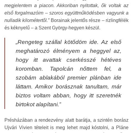
megjelentem a piacon. Akkoriban nyitottak, ők voltak az
első forgalmazóim – szoros együttműködésben vagyunk a
nulladik kilométertől.”
Borainak jelentős része – rizlingfélék
és kéknyelű – a Szent György-hegyen készül.
„
Rengeteg szállal kötődöm ide. Az első
meghatározó élményem a heggyel az,
hogy itt avattak cserkésszé hétéves
koromban. Tapolcán nőttem fel, a
szobám ablakából premier plánban ide
láttam. Amikor borásznak tanultam, már
biztos voltam abban, hogy itt szeretnék
birtokot alapítani.”
Présházában a rendezvény alatt barátja, a szintén borász
Ujvári Vivien tételeit is meg lehet majd kóstolni, a Pláne