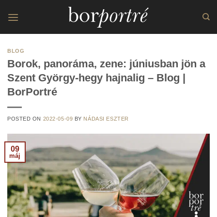
Skip
to
content
BLOG
Borok, panoráma, zene: júniusban jön a
Szent György-hegy hajnalig – Blog |
BorPortré
POSTED ON
2022-05-09
BY
NÁDASI ESZTER
09
máj