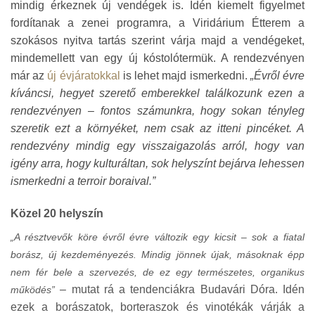
mindig érkeznek új vendégek is. Idén kiemelt figyelmet
fordítanak a zenei programra, a Viridárium Étterem a
szokásos nyitva tartás szerint várja majd a vendégeket,
mindemellett van egy új kóstolótermük. A rendezvényen
már az
új évjáratokkal
is lehet majd ismerkedni.
„Évről évre
kíváncsi, hegyet szerető emberekkel találkozunk ezen a
rendezvényen – fontos számunkra, hogy sokan tényleg
szeretik ezt a környéket, nem csak az itteni pincéket. A
rendezvény mindig egy visszaigazolás arról, hogy van
igény arra, hogy kulturáltan, sok helyszínt bejárva lehessen
ismerkedni a terroir boraival.”
Közel 20 helyszín
„A résztvevők köre évről évre változik egy kicsit – sok a fiatal
borász, új kezdeményezés. Mindig jönnek újak, másoknak épp
nem fér bele a szervezés, de ez egy természetes, organikus
– mutat rá a tendenciákra Budavári Dóra. Idén
működés”
ezek a borászatok, borteraszok és vinotékák várják a