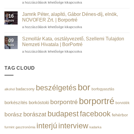
Radák
a hozzászólások lehetősége kikapcsolva
Akadémia
Bence,
rendes
ügyvezető
tagja,
Jamrik Péter, alapító, Gábor Dénes-díj, elnök,
16
és
a
NOVOFER Zrt. | Borportré
nov
társalapító,
Műegyetem
Jamrik
a hozzászólások lehetősége kikapcsolva
Salarify
volt
Péter,
|
rektora
alapító,
Borportré
Szmollár Kata, osztályvezető, Szellemi Tulajdon
|
09
Gábor
bejegyzéshez
Nemzeti Hivatala | BorPortré
Borportré
nov
Dénes-
bejegyzéshez
Szmollár
a hozzászólások lehetősége kikapcsolva
díj,
Kata,
elnök,
osztályvezető,
NOVOFER
Szellemi
TAG CLOUD
Zrt.
Tulajdon
|
Nemzeti
Borportré
Hivatala
bejegyzéshez
bor
beszélgetés
|
badacsony
borfogyasztás
alkohol
BorPortré
bejegyzéshez
borportré
borpontré
borkészítés
borkóstoló
borvidék
budapest
facebook
borászat
borász
fehérbor
interjú
interview
furmint
gasztronómia
kadarka