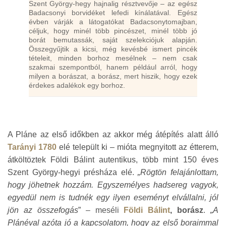
Szent György-hegy hajnalig résztvevője – az egész
Badacsonyi borvidéket lefedi kínálatával. Egész
évben várják a látogatókat Badacsonytomajban,
céljuk, hogy minél több pincészet, minél több jó
borát bemutassák, saját szelekciójuk alapján.
Összegyűjtik a kicsi, még kevésbé ismert pincék
tételeit, minden borhoz mesélnek – nem csak
szakmai szempontból, hanem például arról, hogy
milyen a borászat, a borász, mert hiszik, hogy ezek
érdekes adalékok egy borhoz.
A Pláne az első időkben az akkor még átépítés alatt álló
Tarányi 1780
elé települt ki – mióta megnyitott az étterem,
átköltöztek Földi Bálint autentikus, több mint 150 éves
Szent György-hegyi présháza elé.
„Rögtön felajánlottam,
hogy jöhetnek hozzám. Egyszemélyes hadsereg vagyok,
egyedül nem is tudnék egy ilyen eseményt elvállalni, jól
jön az összefogás
”
– meséli
Földi Bálint
, borász
.
„A
Plánéval azóta jó a kapcsolatom, hogy az első boraimmal