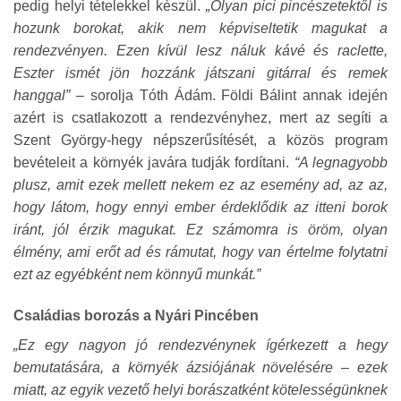
pedig helyi tételekkel készül.
„Olyan pici pincészetektől is
hozunk borokat, akik nem képviseltetik magukat a
rendezvényen. Ezen kívül lesz náluk kávé és raclette,
Eszter ismét jön hozzánk játszani gitárral és remek
hanggal”
– sorolja Tóth Ádám. Földi Bálint annak idején
azért is csatlakozott a rendezvényhez, mert az segíti a
Szent György-hegy népszerűsítését, a közös program
bevételeit a környék javára tudják fordítani.
“A legnagyobb
plusz, amit ezek mellett nekem ez az esemény ad, az az,
hogy látom, hogy ennyi ember érdeklődik az itteni borok
iránt, jól érzik magukat. Ez számomra is öröm, olyan
élmény, ami erőt ad és rámutat, hogy van értelme folytatni
ezt az egyébként nem könnyű munkát.”
Családias borozás a Nyári Pincében
„Ez egy nagyon jó rendezvénynek ígérkezett a hegy
bemutatására, a környék ázsiójának növelésére – ezek
miatt, az egyik vezető helyi borászatként kötelességünknek