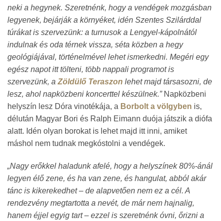
neki a hegynek. Szeretnénk, hogy a vendégek mozgásban
legyenek, bejárják a környéket, idén Szentes Szilárddal
túrákat is szervezünk: a turnusok a Lengyel-kápolnától
indulnak és oda térnek vissza, séta közben a hegy
geológiájával, történelmével lehet ismerkedni. Megéri egy
egész napot itt tölteni, több nappali programot is
szervezünk, a
Zöldülő Teraszon
lehet majd társasozni, de
lesz, ahol napközbeni koncerttel készülnek.”
Napközbeni
helyszín lesz Dóra vinotékája, a
Borbolt a völgyben
is,
délután Magyar Bori és Ralph Eimann duója játszik a diófa
alatt. Idén olyan borokat is lehet majd itt inni, amiket
máshol nem tudnak megkóstolni a vendégek.
„Nagy erőkkel haladunk afelé, hogy a helyszínek 80%-ánál
legyen élő zene, és ha van zene, és hangulat, abból akár
tánc is kikerekedhet – de alapvetően nem ez a cél. A
rendezvény megtartotta a nevét, de már nem hajnalig,
hanem éjjel egyig tart – ezzel is szeretnénk óvni, őrizni a