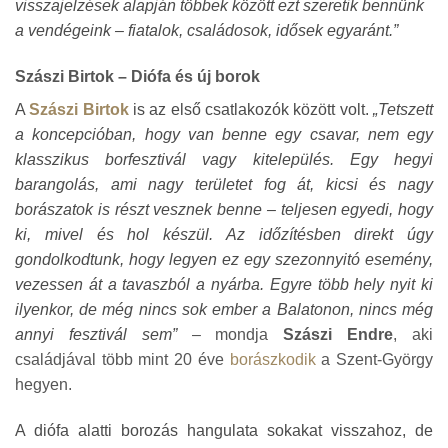
visszajelzések alapján többek között ezt szeretik bennünk
a vendégeink – fiatalok, családosok, idősek egyaránt.”
Szászi Birtok – Diófa és új borok
A
Szászi Birtok
is az első csatlakozók között volt.
„Tetszett
a koncepcióban, hogy van benne egy csavar, nem egy
klasszikus borfesztivál vagy kitelepülés. Egy hegyi
barangolás, ami nagy területet fog át, kicsi és nagy
borászatok is részt vesznek benne – teljesen egyedi, hogy
ki, mivel és hol készül. Az időzítésben direkt úgy
gondolkodtunk, hogy legyen ez egy szezonnyitó esemény,
vezessen át a tavaszból a nyárba. Egyre több hely nyit ki
ilyenkor, de még nincs sok ember a Balatonon, nincs még
annyi fesztivál sem”
– mondja
Szászi Endre
, aki
családjával több mint 20 éve
borászkodik
a Szent-György
hegyen.
A diófa alatti borozás hangulata sokakat visszahoz, de