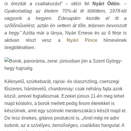
is éreztük a csatlakozást”
– idézi fel
Nyári Ödön
. –
Gyakorlatilag az életem 70%-át itt töltöttem, 1978-tól
vagyunk a hegyen. Édesapám kezdte el itt a
szőlőművelést, aztán én vettem át tőle, teljesen bevonzott
a hegy.”
Azóta már a lánya, Nyári Emese és az ő férje is
aktívan részt vesz a
Nyári Pince
hírnevének
öregbítésében.
Kéknyelű, szürkebarát, rajnai- és olaszrizling, cserszegi
fűszeres, hárslevelű, chardonnay: csak néhány fajta azok
közül, amivel foglalkoznak. Ezeket június 11-én meg lehet
majd kóstolni, a borok mellett pedig finom ételekkel is
készülnek, amit egy szolnoki mesterszakács készít majd el.
De lesz énekes, gitáros produkció is.
„Amit még mi adni
tudunk, az a szívélyes, bensőséges, családias hangulat. A