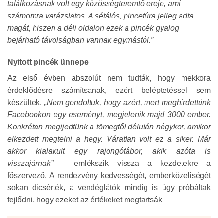
találkozásnak volt egy közösségteremtő ereje, ami
számomra varázslatos. A sétálós, pincetúra jelleg adta
magát, hiszen a déli oldalon ezek a pincék gyalog
bejárható távolságban vannak egymástól.”
Nyitott pincék ünnepe
Az első évben abszolút nem tudták, hogy mekkora
érdeklődésre számítsanak, ezért beléptetéssel sem
készültek.
„Nem gondoltuk, hogy azért, mert meghirdettünk
Facebookon egy eseményt, megjelenik majd 3000 ember.
Konkrétan megijedtünk a tömegtől délután négykor, amikor
elkezdett megtelni a hegy. Váratlan volt ez a siker. Már
akkor kialakult egy rajongótábor, akik azóta is
visszajárnak”
– emlékszik vissza a kezdetekre a
főszervező. A rendezvény kedvességét, emberközeliségét
sokan dicsérték, a vendéglátók mindig is úgy próbáltak
fejlődni, hogy ezeket az értékeket megtartsák.