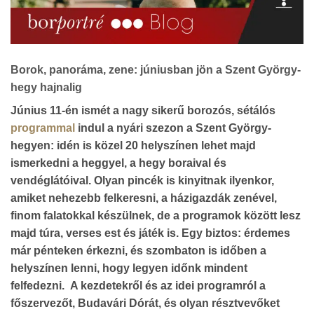
Borok, panoráma, zene: júniusban jön a Szent György-
hegy hajnalig
Június 11-én ismét a nagy sikerű borozós, sétálós
programmal
indul a nyári szezon a Szent György-
hegyen: idén is közel 20 helyszínen lehet majd
ismerkedni a heggyel, a hegy boraival és
vendéglátóival. Olyan pincék is kinyitnak ilyenkor,
amiket nehezebb felkeresni, a házigazdák zenével,
finom falatokkal készülnek, de a programok között lesz
majd túra, verses est és játék is. Egy biztos: érdemes
már pénteken érkezni, és szombaton is időben a
helyszínen lenni, hogy legyen időnk mindent
felfedezni. A kezdetekről és az idei programról a
főszervezőt, Budavári Dórát, és olyan résztvevőket