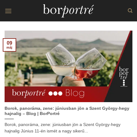
Skip
to
content
09
máj
Borok, panoráma, zene: júniusban jön a Szent György-hegy
hajnalig – Blog | BorPortré
Borok, panoráma, zene: júniusban jön a Szent György-hegy
hajnalig Június 11-én ismét a nagy sikerű...