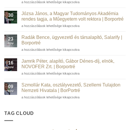
Barta
a hozzászólások lehetősége kikapcsolva
Péter
informatikai
Józsa János, a Magyar Tudományos Akadémia
30
szakember,
rendes tagja, a Műegyetem volt rektora | Borportré
nov
kortárs
Józsa
a hozzászólások lehetősége kikapcsolva
műgyűjtő,
János,
borász,
a
WSTGroup |
Radák Bence, ügyvezető és társalapító, Salarify |
23
Magyar
Borportré
Borportré
nov
Tudományos
bejegyzéshez
Radák
a hozzászólások lehetősége kikapcsolva
Akadémia
Bence,
rendes
ügyvezető
tagja,
Jamrik Péter, alapító, Gábor Dénes-díj, elnök,
16
és
a
NOVOFER Zrt. | Borportré
nov
társalapító,
Műegyetem
Jamrik
a hozzászólások lehetősége kikapcsolva
Salarify
volt
Péter,
|
rektora
alapító,
Borportré
Szmollár Kata, osztályvezető, Szellemi Tulajdon
|
09
Gábor
bejegyzéshez
Nemzeti Hivatala | BorPortré
Borportré
nov
Dénes-
bejegyzéshez
Szmollár
a hozzászólások lehetősége kikapcsolva
díj,
Kata,
elnök,
osztályvezető,
NOVOFER
Szellemi
TAG CLOUD
Zrt.
Tulajdon
|
Nemzeti
Borportré
Hivatala
bejegyzéshez