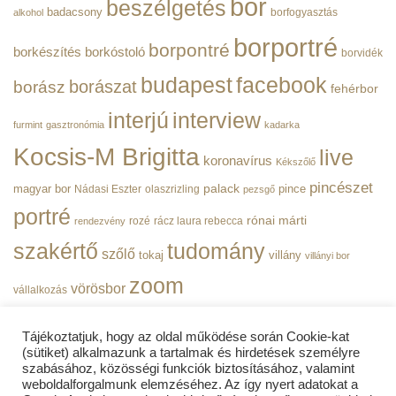
bor
beszélgetés
|
badacsony
borfogyasztás
alkohol
BorPortré
bejegyzéshez
borportré
borpontré
borkészítés
borkóstoló
borvidék
budapest
facebook
borászat
borász
fehérbor
interjú
interview
furmint
gasztronómia
kadarka
Kocsis-M Brigitta
live
koronavírus
Kékszőlő
pincészet
magyar bor
palack
pince
Nádasi Eszter
olaszrizling
pezsgő
portré
rónai márti
rozé
rácz laura rebecca
rendezvény
szakértő
tudomány
szőlő
tokaj
villány
villányi bor
zoom
vörösbor
vállalkozás
Tájékoztatjuk, hogy az oldal működése során Cookie-kat
(sütiket) alkalmazunk a tartalmak és hirdetések személyre
szabásához, közösségi funkciók biztosításához, valamint
weboldalforgalmunk elemzéséhez. Az így nyert adatokat a