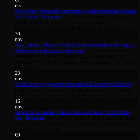
dec
Barta Péter informatikai szakember, kortárs műgyűjtő, borász,
WSTGroup | Borportré
Barta Péter informatikai szakember,
kortárs műgyűjtő, borász, WSTGroup | Borportré
bejegyzéshez
a hozzászólások lehetősége kikapcsolva
30
nov
Józsa János, a Magyar Tudományos Akadémia rendes tagja, a
Műegyetem volt rektora | Borportré
Józsa János, a Magyar
Tudományos Akadémia rendes tagja, a Műegyetem volt
rektora | Borportré bejegyzéshez
a hozzászólások lehetősége
kikapcsolva
23
nov
Radák Bence, ügyvezető és társalapító, Salarify | Borportré
Radák Bence, ügyvezető és társalapító, Salarify | Borportré
bejegyzéshez
a hozzászólások lehetősége kikapcsolva
16
nov
Jamrik Péter, alapító, Gábor Dénes-díj, elnök, NOVOFER
Zrt. | Borportré
Jamrik Péter, alapító, Gábor Dénes-díj, elnök,
NOVOFER Zrt. | Borportré bejegyzéshez
a hozzászólások
lehetősége kikapcsolva
09