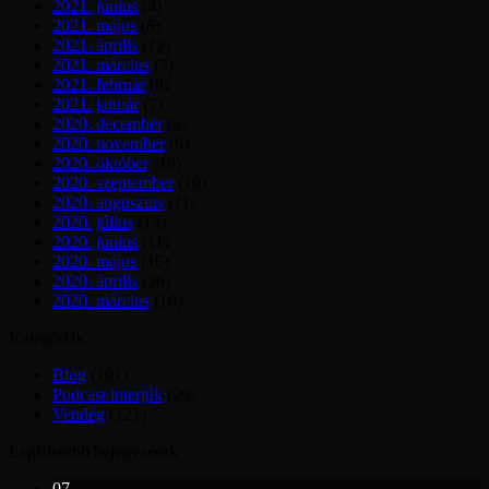
2021. június
(4)
2021. május
(8)
2021. április
(12)
2021. március
(7)
2021. február
(8)
2021. január
(7)
2020. december
(6)
2020. november
(6)
2020. október
(10)
2020. szeptember
(10)
2020. augusztus
(11)
2020. július
(14)
2020. június
(11)
2020. május
(16)
2020. április
(26)
2020. március
(10)
Kategóriák
Blog
(101)
Podcast interjúk
(29)
Vendég
(121)
Legfrissebb bejegyzések
07