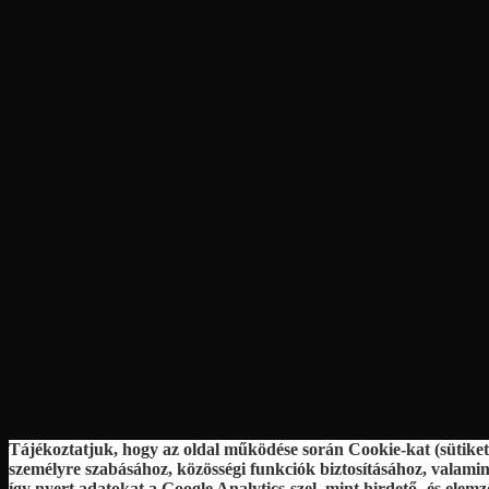
Tájékoztatjuk, hogy az oldal működése során Cookie-kat (sütiket
személyre szabásához, közösségi funkciók biztosításához, valam
így nyert adatokat a Google Analytics-szel, mint hirdető- és ele