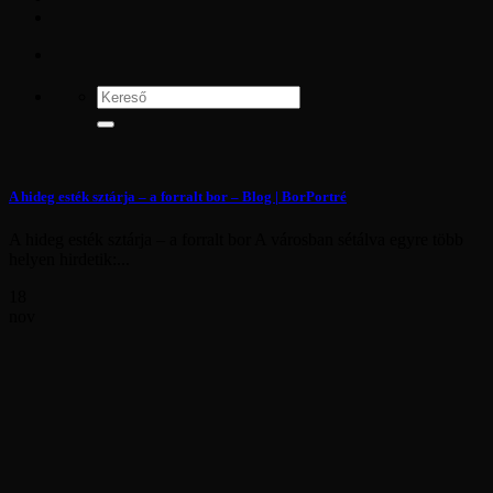
A hideg esték sztárja – a forralt bor – Blog | BorPortré
A hideg esték sztárja – a forralt bor A városban sétálva egyre több
helyen hirdetik:...
18
nov