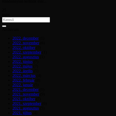
mindannyian keltünk már...
25
márc
Archívum
2022. december
(1)
2022. november
(6)
2022. október
(3)
2022. szeptember
(1)
2022. augusztus
(1)
2022. június
(7)
2022. május
(7)
2022. április
(5)
2022. március
(4)
2022. február
(8)
2022. január
(5)
2021. december
(1)
2021. november
(9)
2021. október
(7)
2021. szeptember
(6)
2021. augusztus
(5)
2021. július
(4)