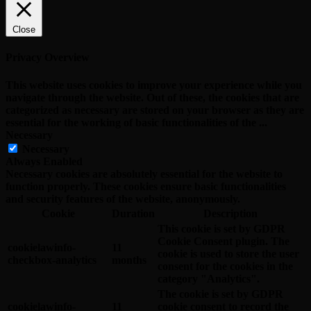
Close
Privacy Overview
This website uses cookies to improve your experience while you
navigate through the website. Out of these, the cookies that are
categorized as necessary are stored on your browser as they are
essential for the working of basic functionalities of the
...
Necessary
Necessary
Always Enabled
Necessary cookies are absolutely essential for the website to
function properly. These cookies ensure basic functionalities
and security features of the website, anonymously.
Cookie
Duration
Description
This cookie is set by GDPR
Cookie Consent plugin. The
cookielawinfo-
11
cookie is used to store the user
checkbox-analytics
months
consent for the cookies in the
category "Analytics".
The cookie is set by GDPR
cookielawinfo-
11
cookie consent to record the