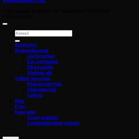
weblockmedia.co.uk
| Our website is 256 bit SSL secured by COMODO
Cybersecurity
BorPortré
Bemutatkozunk
Aki beszélget
Ezt szeretnénk
Mi készítjük
Mellénk állt
Velünk boroztak
Podcast interjúk
Videóinterjúk
Galéria
Blog
Friss
Kapcsolat
Üzenj nekünk!
Együttműködnél velünk?