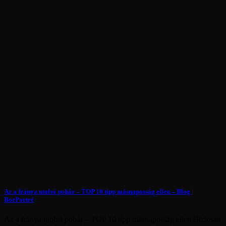
Az a fránya utolsó pohár – TOP 10 tipp másnaposság ellen – Blog |
BorPortré
Az a fránya utolsó pohár – TOP 10 tipp másnaposság ellen Biztosan