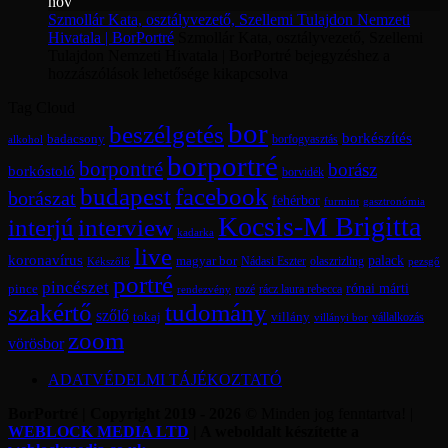
nov
Szmollár Kata, osztályvezető, Szellemi Tulajdon Nemzeti
Hivatala | BorPortré
Szmollár Kata, osztályvezető, Szellemi
Tulajdon Nemzeti Hivatala | BorPortré bejegyzéshez
a
hozzászólások lehetősége kikapcsolva
Tag Cloud
bor
beszélgetés
borkészítés
badacsony
borfogyasztás
alkohol
borportré
borpontré
borász
borkóstoló
borvidék
budapest
facebook
borászat
fehérbor
furmint
gasztronómia
Kocsis-M Brigitta
interjú
interview
kadarka
live
koronavírus
magyar bor
palack
olaszrizling
Kékszőlő
Nádasi Eszter
pezsgő
portré
pincészet
rónai márti
pince
rácz laura rebecca
rozé
rendezvény
szakértő
tudomány
szőlő
tokaj
villány
vállalkozás
villányi bor
zoom
vörösbor
ADATVÉDELMI TÁJÉKOZTATÓ
BorPortré | Copyright 2019 - 2026
© Minden jog fenntartva! |
WEBLOCK MEDIA LTD
| A weboldalt készítette a