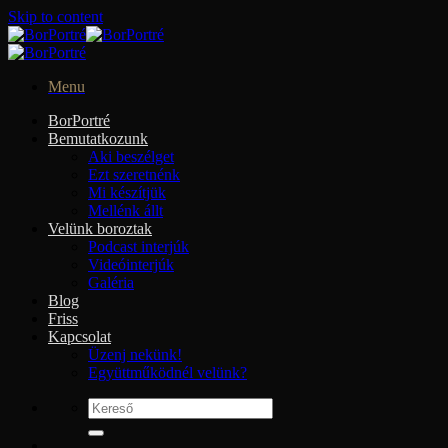
Skip to content
Menu
BorPortré
Bemutatkozunk
Aki beszélget
Ezt szeretnénk
Mi készítjük
Mellénk állt
Velünk boroztak
Podcast interjúk
Videóinterjúk
Galéria
Blog
Friss
Kapcsolat
Üzenj nekünk!
Együttműködnél velünk?