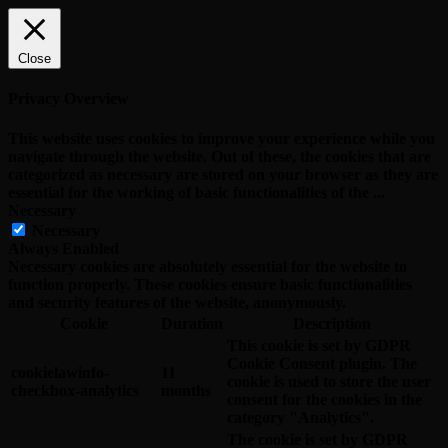
Close
Privacy Overview
This website uses cookies to improve your experience while you
navigate through the website. Out of these, the cookies that are
categorized as necessary are stored on your browser as they are
essential for the working of basic functionalities of the
...
Necessary
Necessary
Always Enabled
Necessary cookies are absolutely essential for the website to
function properly. These cookies ensure basic functionalities
and security features of the website, anonymously.
Cookie
Duration
Description
This cookie is set by GDPR
Cookie Consent plugin. The
cookielawinfo-
11
cookie is used to store the user
checkbox-analytics
months
consent for the cookies in the
category "Analytics".
The cookie is set by GDPR