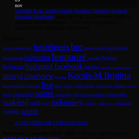
nov
Szmollár Kata, osztályvezető, Szellemi Tulajdon Nemzeti
Hivatala | BorPortré
Szmollár Kata, osztályvezető, Szellemi
Tulajdon Nemzeti Hivatala | BorPortré bejegyzéshez
a
hozzászólások lehetősége kikapcsolva
Tag Cloud
bor
beszélgetés
borkészítés
badacsony
borfogyasztás
alkohol
borportré
borpontré
borász
borkóstoló
borvidék
budapest
facebook
borászat
fehérbor
furmint
gasztronómia
Kocsis-M Brigitta
interjú
interview
kadarka
live
koronavírus
magyar bor
palack
olaszrizling
Kékszőlő
Nádasi Eszter
pezsgő
portré
pincészet
rónai márti
pince
rácz laura rebecca
rozé
rendezvény
szakértő
tudomány
szőlő
tokaj
villány
vállalkozás
villányi bor
zoom
vörösbor
ADATVÉDELMI TÁJÉKOZTATÓ
BorPortré | Copyright 2019 - 2026
© Minden jog fenntartva! |
WEBLOCK MEDIA LTD
| A weboldalt készítette a