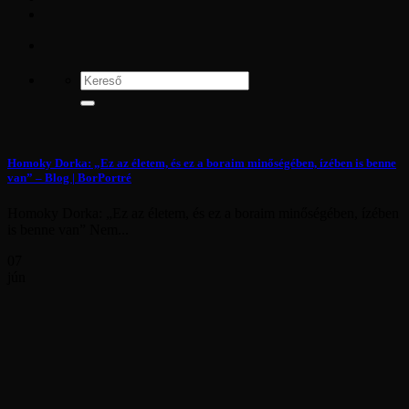
Homoky Dorka: „Ez az életem, és ez a boraim minőségében, ízében is benne
van” – Blog | BorPortré
Homoky Dorka: „Ez az életem, és ez a boraim minőségében, ízében
is benne van” Nem...
07
jún