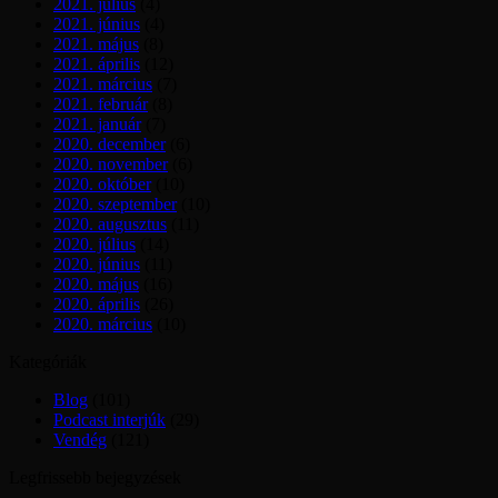
2021. július
(4)
2021. június
(4)
2021. május
(8)
2021. április
(12)
2021. március
(7)
2021. február
(8)
2021. január
(7)
2020. december
(6)
2020. november
(6)
2020. október
(10)
2020. szeptember
(10)
2020. augusztus
(11)
2020. július
(14)
2020. június
(11)
2020. május
(16)
2020. április
(26)
2020. március
(10)
Kategóriák
Blog
(101)
Podcast interjúk
(29)
Vendég
(121)
Legfrissebb bejegyzések