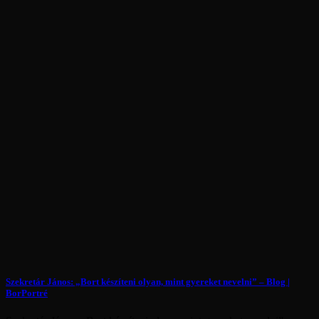
Szekretár János: „Bort készíteni olyan, mint gyereket nevelni” – Blog |
BorPortré