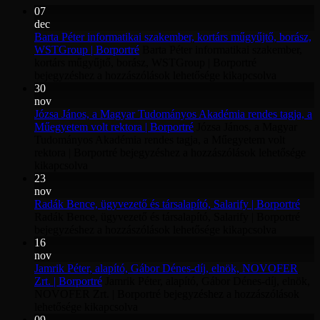
07
dec
Barta Péter informatikai szakember, kortárs műgyűjtő, borász,
WSTGroup | Borportré
Barta Péter informatikai szakember,
kortárs műgyűjtő, borász, WSTGroup | Borportré
bejegyzéshez
a hozzászólások lehetősége kikapcsolva
30
nov
Józsa János, a Magyar Tudományos Akadémia rendes tagja, a
Műegyetem volt rektora | Borportré
Józsa János, a Magyar
Tudományos Akadémia rendes tagja, a Műegyetem volt
rektora | Borportré bejegyzéshez
a hozzászólások lehetősége
kikapcsolva
23
nov
Radák Bence, ügyvezető és társalapító, Salarify | Borportré
Radák Bence, ügyvezető és társalapító, Salarify | Borportré
bejegyzéshez
a hozzászólások lehetősége kikapcsolva
16
nov
Jamrik Péter, alapító, Gábor Dénes-díj, elnök, NOVOFER
Zrt. | Borportré
Jamrik Péter, alapító, Gábor Dénes-díj, elnök,
NOVOFER Zrt. | Borportré bejegyzéshez
a hozzászólások
lehetősége kikapcsolva
09