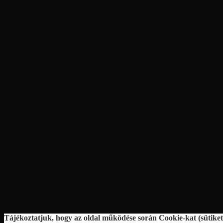
Tájékoztatjuk, hogy az oldal működése során Cookie-kat (sütiket