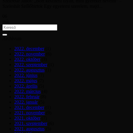
Szekretár János: „Bort készíteni olyan, mint gyereket nevelni” –
Szeleshát Szőlőbirtok Egy egyetemi szerelem, majd...
06
máj
Archívum
2022. december
(1)
2022. november
(6)
2022. október
(3)
2022. szeptember
(1)
2022. augusztus
(1)
2022. június
(7)
2022. május
(7)
2022. április
(5)
2022. március
(4)
2022. február
(8)
2022. január
(5)
2021. december
(1)
2021. november
(9)
2021. október
(7)
2021. szeptember
(6)
2021. augusztus
(5)