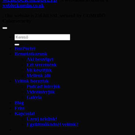
weblockmedia.co.uk
| Our website is 256 bit SSL secured by COMODO
Cybersecurity
BorPortré
Bemutatkozunk
Aki beszélget
Ezt szeretnénk
Mi készítjük
Mellénk állt
Velünk boroztak
Podcast interjúk
Videóinterjúk
Galéria
Blog
Friss
Kapcsolat
Üzenj nekünk!
Együttműködnél velünk?