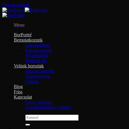
Skip to content
Menu
BorPortré
Bemutatkozunk
Aki beszélget
Ezt szeretnénk
Mi készítjük
Mellénk állt
Velünk boroztak
Podcast interjúk
Videóinterjúk
Galéria
Blog
Friss
Kapcsolat
Üzenj nekünk!
Együttműködnél velünk?