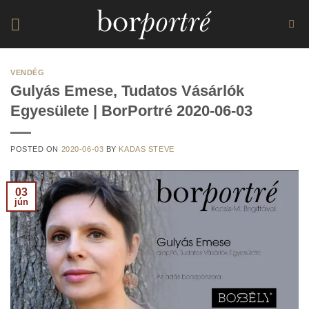
Skip
to
content
VENDÉG
Gulyás Emese, Tudatos Vásárlók
Egyesülete | BorPortré 2020-06-03
POSTED ON
2020-06-03
BY
KADAS STEVE
03
jún