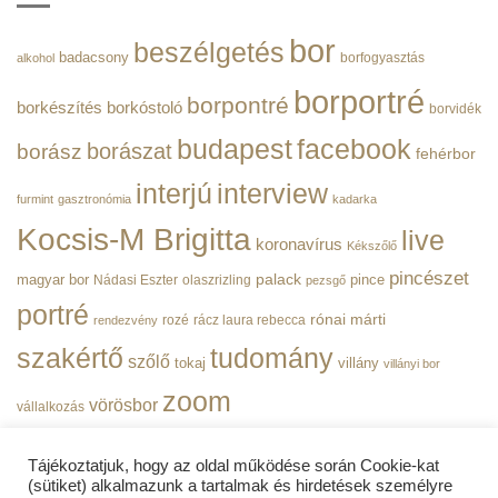
Nemzeti
Borportré
Hivatala
bejegyzéshez
bor
beszélgetés
|
badacsony
borfogyasztás
alkohol
BorPortré
bejegyzéshez
borportré
borpontré
borkészítés
borkóstoló
borvidék
budapest
facebook
borászat
borász
fehérbor
interjú
interview
furmint
gasztronómia
kadarka
Kocsis-M Brigitta
live
koronavírus
Kékszőlő
pincészet
magyar bor
palack
pince
Nádasi Eszter
olaszrizling
pezsgő
portré
rónai márti
rozé
rácz laura rebecca
rendezvény
szakértő
tudomány
szőlő
tokaj
villány
villányi bor
zoom
vörösbor
vállalkozás
Tájékoztatjuk, hogy az oldal működése során Cookie-kat
(sütiket) alkalmazunk a tartalmak és hirdetések személyre