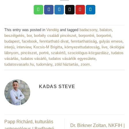
This entry was posted in
Vendég
and tagged
badacsony
,
balaton
,
beszélgetés
,
bor
,
borbély családi pincészet
,
borpontré
,
borportré
,
budapest
,
facebook
,
fenntartható divat
,
fenntarthatóság
,
gulyás emese
,
interjú
,
interview
,
Kocsis-M Brigitta
,
környezettudatosság
,
live
,
ökológiai
lábnyom
,
pincészet
,
portré
,
szakértő
,
szociológus-közgazdász
,
tudatos
vásárlás
,
tudatos vásárló
,
tudatos vásárlók egyesülete
,
tudatosvasarlo.hu
,
tudomány
,
zöld háztartás
,
zoom
.
KADAS STEVE
Papp Richárd, kulturális
Dr. Birkner Zoltan, NKFIH |
antropológus | BorPortré