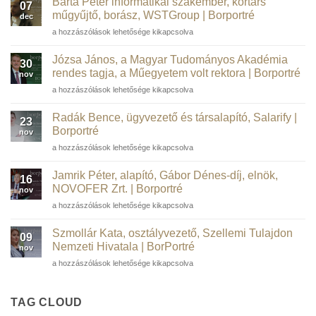
Barta Péter informatikai szakember, kortárs
07
műgyűjtő, borász, WSTGroup | Borportré
dec
Barta
a hozzászólások lehetősége kikapcsolva
Péter
informatikai
Józsa János, a Magyar Tudományos Akadémia
30
szakember,
rendes tagja, a Műegyetem volt rektora | Borportré
nov
kortárs
Józsa
a hozzászólások lehetősége kikapcsolva
műgyűjtő,
János,
borász,
a
WSTGroup |
Radák Bence, ügyvezető és társalapító, Salarify |
23
Magyar
Borportré
Borportré
nov
Tudományos
bejegyzéshez
Radák
a hozzászólások lehetősége kikapcsolva
Akadémia
Bence,
rendes
ügyvezető
tagja,
Jamrik Péter, alapító, Gábor Dénes-díj, elnök,
16
és
a
NOVOFER Zrt. | Borportré
nov
társalapító,
Műegyetem
Jamrik
a hozzászólások lehetősége kikapcsolva
Salarify
volt
Péter,
|
rektora
alapító,
Borportré
Szmollár Kata, osztályvezető, Szellemi Tulajdon
|
09
Gábor
bejegyzéshez
Nemzeti Hivatala | BorPortré
Borportré
nov
Dénes-
bejegyzéshez
Szmollár
a hozzászólások lehetősége kikapcsolva
díj,
Kata,
elnök,
osztályvezető,
NOVOFER
Szellemi
TAG CLOUD
Zrt.
Tulajdon
|