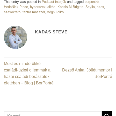
This entry was posted in
Podcast interjúk
and tagged
borpontré
,
HedoNick Pince
,
hyperszexualitás
,
Kocsis-M Brigitta
,
Scylla
,
szex
,
szexoktató
,
tantra masszőr
,
Végh Ildikó
.
KADAS STEVE
Most és mindörökké –
családi-üzleti dilemmák a
Dezső Anita, Jóllét mentor I
hazai családi borászatok
BorPortré
életében – Blog | BorPortré