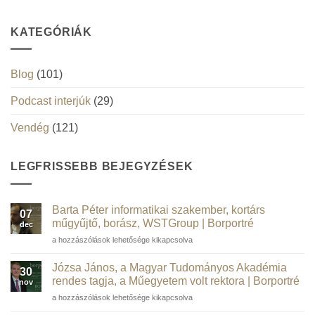
KATEGÓRIÁK
Blog
(101)
Podcast interjúk
(29)
Vendég
(121)
LEGFRISSEBB BEJEGYZÉSEK
Barta Péter informatikai szakember, kortárs
07
műgyűjtő, borász, WSTGroup | Borportré
dec
Barta
a hozzászólások lehetősége kikapcsolva
Péter
informatikai
Józsa János, a Magyar Tudományos Akadémia
30
szakember,
rendes tagja, a Műegyetem volt rektora | Borportré
nov
kortárs
Józsa
a hozzászólások lehetősége kikapcsolva
műgyűjtő,
János,
borász,