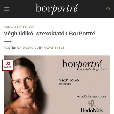
Skip
to
content
PODCAST INTERJÚK
Végh Ildikó, szexoktató I BorPortré
POSTED ON
2022-03-02
BY
KADAS STEVE
02
márc