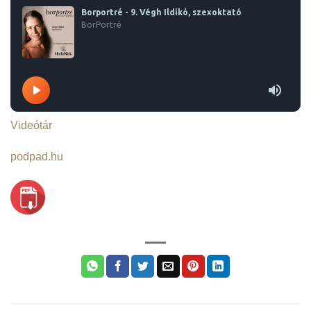
Videótár
podpad.hu