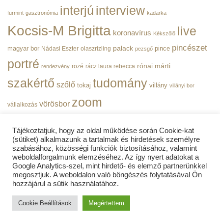
interjú
interview
furmint
gasztronómia
kadarka
Kocsis-M Brigitta
live
koronavírus
Kékszőlő
pincészet
magyar bor
palack
pince
Nádasi Eszter
olaszrizling
pezsgő
portré
rónai márti
rozé
rácz laura rebecca
rendezvény
szakértő
tudomány
szőlő
tokaj
villány
villányi bor
zoom
vörösbor
vállalkozás
Tájékoztatjuk, hogy az oldal működése során Cookie-kat
(sütiket) alkalmazunk a tartalmak és hirdetések személyre
szabásához, közösségi funkciók biztosításához, valamint
weboldalforgalmunk elemzéséhez. Az így nyert adatokat a
ADATVÉDELMI TÁJÉKOZTATÓ
Google Analytics-szel, mint hirdető- és elemző partnerünkkel
megosztjuk. A weboldalon való böngészés folytatásával Ön
BorPortré | Copyright 2019 - 2026
© Minden jog fenntartva! |
hozzájárul a sütik használatához.
WEBLOCK MEDIA LTD
| A weboldalt készítette a
weblockmedia.co.uk
| Our website is 256 bit SSL secured by
Cookie Beállítások
Megértettem
COMODO Cybersecurity