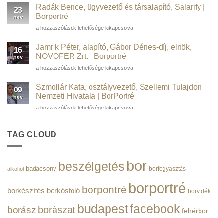
a
WSTGroup |
Radák Bence, ügyvezető és társalapító, Salarify |
23
Magyar
Borportré
Borportré
nov
Tudományos
bejegyzéshez
Radák
a hozzászólások lehetősége kikapcsolva
Akadémia
Bence,
rendes
ügyvezető
tagja,
Jamrik Péter, alapító, Gábor Dénes-díj, elnök,
16
és
a
NOVOFER Zrt. | Borportré
nov
társalapító,
Műegyetem
Jamrik
a hozzászólások lehetősége kikapcsolva
Salarify
volt
Péter,
|
rektora
alapító,
Borportré
Szmollár Kata, osztályvezető, Szellemi Tulajdon
|
09
Gábor
bejegyzéshez
Nemzeti Hivatala | BorPortré
Borportré
nov
Dénes-
bejegyzéshez
Szmollár
a hozzászólások lehetősége kikapcsolva
díj,
Kata,
elnök,
osztályvezető,
NOVOFER
Szellemi
TAG CLOUD
Zrt.
Tulajdon
|
Nemzeti
Borportré
Hivatala
bejegyzéshez
bor
beszélgetés
|
badacsony
borfogyasztás
alkohol
BorPortré
bejegyzéshez
borportré
borpontré
borkészítés
borkóstoló
borvidék
budapest
facebook
borászat
borász
fehérbor