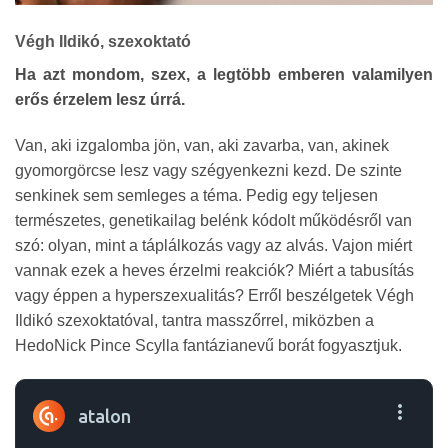
Végh Ildikó, szexoktató
Ha azt mondom, szex, a legtöbb emberen valamilyen
erős érzelem lesz úrrá.
Van, aki izgalomba jön, van, aki zavarba, van, akinek
gyomorgörcse lesz vagy szégyenkezni kezd. De szinte
senkinek sem semleges a téma. Pedig egy teljesen
természetes, genetikailag belénk kódolt működésről van
szó: olyan, mint a táplálkozás vagy az alvás. Vajon miért
vannak ezek a heves érzelmi reakciók? Miért a tabusítás
vagy éppen a hyperszexualitás? Erről beszélgetek Végh
Ildikó szexoktatóval, tantra masszőrrel, miközben a
HedoNick Pince Scylla fantázianevű borát fogyasztjuk.