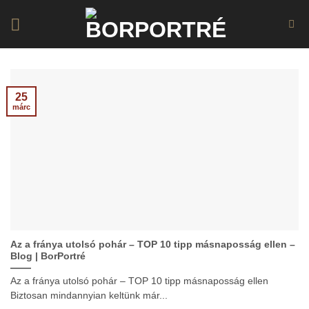
Skip
to
content
25
márc
Az a fránya utolsó pohár – TOP 10 tipp másnaposság ellen –
Blog | BorPortré
Az a fránya utolsó pohár – TOP 10 tipp másnaposság ellen
Biztosan mindannyian keltünk már...