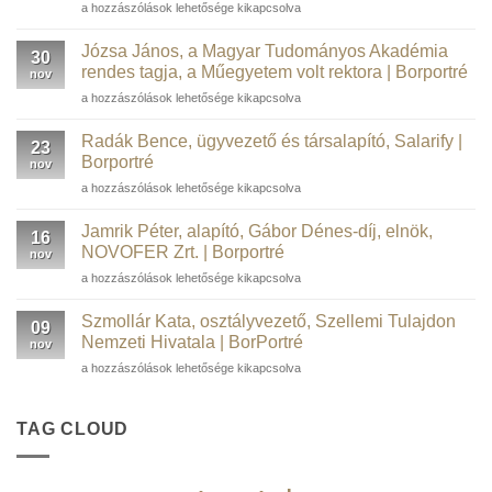
Barta
a hozzászólások lehetősége kikapcsolva
Péter
informatikai
Józsa János, a Magyar Tudományos Akadémia
30
szakember,
rendes tagja, a Műegyetem volt rektora | Borportré
nov
kortárs
Józsa
a hozzászólások lehetősége kikapcsolva
műgyűjtő,
János,
borász,
a
WSTGroup |
Radák Bence, ügyvezető és társalapító, Salarify |
23
Magyar
Borportré
Borportré
nov
Tudományos
bejegyzéshez
Radák
a hozzászólások lehetősége kikapcsolva
Akadémia
Bence,
rendes
ügyvezető
tagja,
Jamrik Péter, alapító, Gábor Dénes-díj, elnök,
16
és
a
NOVOFER Zrt. | Borportré
nov
társalapító,
Műegyetem
Jamrik
a hozzászólások lehetősége kikapcsolva
Salarify
volt
Péter,
|
rektora
alapító,
Borportré
Szmollár Kata, osztályvezető, Szellemi Tulajdon
|
09
Gábor
bejegyzéshez
Nemzeti Hivatala | BorPortré
Borportré
nov
Dénes-
bejegyzéshez
Szmollár
a hozzászólások lehetősége kikapcsolva
díj,
Kata,
elnök,
osztályvezető,
NOVOFER
Szellemi
TAG CLOUD
Zrt.
Tulajdon
|
Nemzeti
Borportré
Hivatala
bejegyzéshez