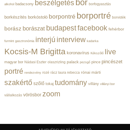
bor
beszélgetés
|
badacsony
borfogyasztás
alkohol
BorPortré
bejegyzéshez
borportré
borpontré
borkészítés
borkóstoló
borvidék
budapest
facebook
borászat
borász
fehérbor
interjú
interview
furmint
gasztronómia
kadarka
Kocsis-M Brigitta
live
koronavírus
Kékszőlő
pincészet
magyar bor
palack
pince
Nádasi Eszter
olaszrizling
pezsgő
portré
rónai márti
rozé
rácz laura rebecca
rendezvény
szakértő
tudomány
szőlő
tokaj
villány
villányi bor
zoom
vörösbor
vállalkozás