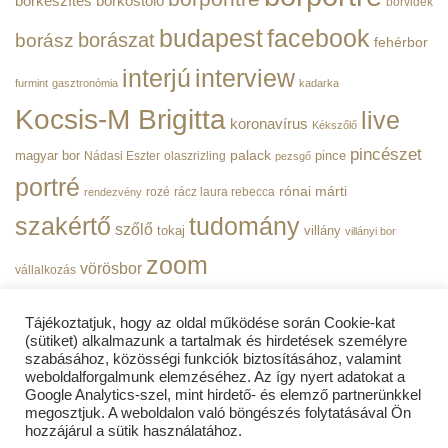
borkészítés
borkóstoló
borvidék
budapest
facebook
borászat
borász
fehérbor
interjú
interview
furmint
gasztronómia
kadarka
Kocsis-M Brigitta
live
koronavírus
Kékszőlő
pincészet
magyar bor
palack
pince
Nádasi Eszter
olaszrizling
pezsgő
portré
rónai márti
rozé
rácz laura rebecca
rendezvény
szakértő
tudomány
szőlő
tokaj
villány
villányi bor
zoom
vörösbor
vállalkozás
Tájékoztatjuk, hogy az oldal működése során Cookie-kat
(sütiket) alkalmazunk a tartalmak és hirdetések személyre
szabásához, közösségi funkciók biztosításához, valamint
weboldalforgalmunk elemzéséhez. Az így nyert adatokat a
ADATVÉDELMI TÁJÉKOZTATÓ
Google Analytics-szel, mint hirdető- és elemző partnerünkkel
megosztjuk. A weboldalon való böngészés folytatásával Ön
BorPortré | Copyright 2019 - 2026
© Minden jog fenntartva! |
hozzájárul a sütik használatához.
WEBLOCK MEDIA LTD
| A weboldalt készítette a