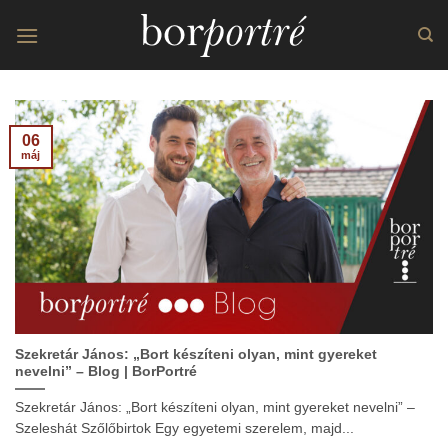
Skip
to
content
06
máj
Szekretár János: „Bort készíteni olyan, mint gyereket
nevelni” – Blog | BorPortré
Szekretár János: „Bort készíteni olyan, mint gyereket nevelni” –
Szeleshát Szőlőbirtok Egy egyetemi szerelem, majd...