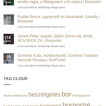
szakember,
rendes tagja, a Műegyetem volt rektora | Borportré
nov
kortárs
Józsa
a hozzászólások lehetősége kikapcsolva
műgyűjtő,
János,
borász,
a
WSTGroup |
Radák Bence, ügyvezető és társalapító, Salarify |
23
Magyar
Borportré
Borportré
nov
Tudományos
bejegyzéshez
Radák
a hozzászólások lehetősége kikapcsolva
Akadémia
Bence,
rendes
ügyvezető
tagja,
Jamrik Péter, alapító, Gábor Dénes-díj, elnök,
16
és
a
NOVOFER Zrt. | Borportré
nov
társalapító,
Műegyetem
Jamrik
a hozzászólások lehetősége kikapcsolva
Salarify
volt
Péter,
|
rektora
alapító,
Borportré
Szmollár Kata, osztályvezető, Szellemi Tulajdon
|
09
Gábor
bejegyzéshez
Nemzeti Hivatala | BorPortré
Borportré
nov
Dénes-
bejegyzéshez
Szmollár
a hozzászólások lehetősége kikapcsolva
díj,
Kata,
elnök,
osztályvezető,
NOVOFER
Szellemi
TAG CLOUD
Zrt.
Tulajdon
|
Nemzeti
Borportré
Hivatala
bejegyzéshez
bor
beszélgetés
|
badacsony
borfogyasztás
alkohol
BorPortré
bejegyzéshez
borportré
borpontré