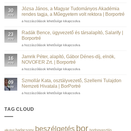
Péter
informatikai
Józsa János, a Magyar Tudományos Akadémia
30
szakember,
rendes tagja, a Műegyetem volt rektora | Borportré
nov
kortárs
Józsa
a hozzászólások lehetősége kikapcsolva
műgyűjtő,
János,
borász,
a
WSTGroup |
Radák Bence, ügyvezető és társalapító, Salarify |
23
Magyar
Borportré
Borportré
nov
Tudományos
bejegyzéshez
Radák
a hozzászólások lehetősége kikapcsolva
Akadémia
Bence,
rendes
ügyvezető
tagja,
Jamrik Péter, alapító, Gábor Dénes-díj, elnök,
16
és
a
NOVOFER Zrt. | Borportré
nov
társalapító,
Műegyetem
Jamrik
a hozzászólások lehetősége kikapcsolva
Salarify
volt
Péter,
|
rektora
alapító,
Borportré
Szmollár Kata, osztályvezető, Szellemi Tulajdon
|
09
Gábor
bejegyzéshez
Nemzeti Hivatala | BorPortré
Borportré
nov
Dénes-
bejegyzéshez
Szmollár
a hozzászólások lehetősége kikapcsolva
díj,
Kata,
elnök,
osztályvezető,
NOVOFER
Szellemi
TAG CLOUD
Zrt.
Tulajdon
|
Nemzeti
Borportré
Hivatala
bejegyzéshez
bor
beszélgetés
|
badacsony
borfogyasztás
alkohol