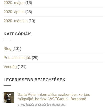
2020. május
(16)
2020. április
(26)
2020. március
(10)
KATEGÓRIÁK
Blog
(101)
Podcast interjúk
(29)
Vendég
(121)
LEGFRISSEBB BEJEGYZÉSEK
Barta Péter informatikai szakember, kortárs
07
műgyűjtő, borász, WSTGroup | Borportré
dec
Barta
a hozzászólások lehetősége kikapcsolva