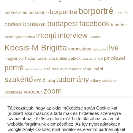
BorPortré
bejegyzéshez
borportré
borpontré
borkészítés
borkóstoló
borvidék
budapest
facebook
borászat
borász
fehérbor
interjú
interview
furmint
gasztronómia
kadarka
Kocsis-M Brigitta
live
koronavírus
Kékszőlő
pincészet
magyar bor
palack
pince
Nádasi Eszter
olaszrizling
pezsgő
portré
rónai márti
rozé
rácz laura rebecca
rendezvény
szakértő
tudomány
szőlő
tokaj
villány
villányi bor
zoom
vörösbor
vállalkozás
Tájékoztatjuk, hogy az oldal működése során Cookie-kat
(sütiket) alkalmazunk a tartalmak és hirdetések személyre
szabásához, közösségi funkciók biztosításához, valamint
weboldalforgalmunk elemzéséhez. Az így nyert adatokat a
ADATVÉDELMI TÁJÉKOZTATÓ
Google Analytics-szel, mint hirdető- és elemző partnerünkkel