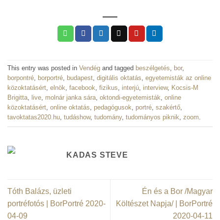
This entry was posted in
Vendég
and tagged
beszélgetés
,
bor
,
borpontré
,
borportré
,
budapest
,
digitális oktatás
,
egyetemisták az online
közoktatásért
,
elnök
,
facebook
,
fizikus
,
interjú
,
interview
,
Kocsis-M
Brigitta
,
live
,
molnár janka sára
,
oktondi-egyetemisták
,
online
közoktatásért
,
online oktatás
,
pedagógusok
,
portré
,
szakértő
,
tavoktatas2020.hu
,
tudáshow
,
tudomány
,
tudományos piknik
,
zoom
.
KADAS STEVE
Tóth Balázs, üzleti
Én és a Bor /Magyar
portréfotós | BorPortré 2020-
Költészet Napja/ | BorPortré
04-09
2020-04-11