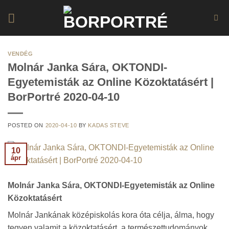
Skip
to
content
VENDÉG
Molnár Janka Sára, OKTONDI-
Egyetemisták az Online Közoktatásért |
BorPortré 2020-04-10
POSTED ON
2020-04-10
BY
KADAS STEVE
10
ápr
Molnár Janka Sára, OKTONDI-Egyetemisták az Online
Közoktatásért
Molnár Jankának középiskolás kora óta célja, álma, hogy
tegyen valamit a közoktatásért, a természettudományok