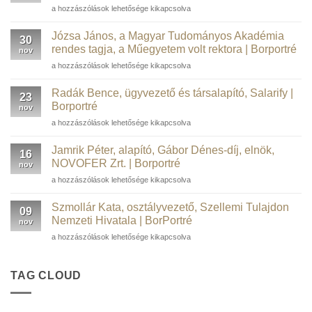
Barta
a hozzászólások lehetősége kikapcsolva
Péter
informatikai
Józsa János, a Magyar Tudományos Akadémia
30
szakember,
rendes tagja, a Műegyetem volt rektora | Borportré
nov
kortárs
Józsa
a hozzászólások lehetősége kikapcsolva
műgyűjtő,
János,
borász,
a
WSTGroup |
Radák Bence, ügyvezető és társalapító, Salarify |
23
Magyar
Borportré
Borportré
nov
Tudományos
bejegyzéshez
Radák
a hozzászólások lehetősége kikapcsolva
Akadémia
Bence,
rendes
ügyvezető
tagja,
Jamrik Péter, alapító, Gábor Dénes-díj, elnök,
16
és
a
NOVOFER Zrt. | Borportré
nov
társalapító,
Műegyetem
Jamrik
a hozzászólások lehetősége kikapcsolva
Salarify
volt
Péter,
|
rektora
alapító,
Borportré
Szmollár Kata, osztályvezető, Szellemi Tulajdon
|
09
Gábor
bejegyzéshez
Nemzeti Hivatala | BorPortré
Borportré
nov
Dénes-
bejegyzéshez
Szmollár
a hozzászólások lehetősége kikapcsolva
díj,
Kata,
elnök,
osztályvezető,
NOVOFER
Szellemi
TAG CLOUD
Zrt.
Tulajdon
|
Nemzeti
Borportré
Hivatala
bejegyzéshez