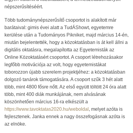
népszerűsítéséért.
Több tudománynépszerűsítő csoportot is alakított már
barátaival: gimis évei alatt a TudÁShowt, egyetemre
kerülése után a Tudományos Pikniket, majd március 14-én,
miután bejelentették, hogy a közoktatásban is át kell állni a
digitális oktatásra, megalapította az Egyetemisták az
Online Közoktatásért csoportot. A csoport létrehozásakor
legfőbb motivációja az volt, hogy egyetemistákat
toborozzon újabb szerelem projektjéhez: a közoktatásban
dolgozó tanárok támogatására. A csoport szűk 3 hét alatt
több, mint 4800 fősre nőtt. Az első együtt töltött 24 óra alatt
több, mint 400 diák munkájának, nem alvásának
köszönhetően március 16-ra elkészült a
https://www.tavoktatas2020.hu/weboldal
, melyet azóta is
fejlesztenek. Janka ennek a nagy összefogásnak azóta is
az elnöke.