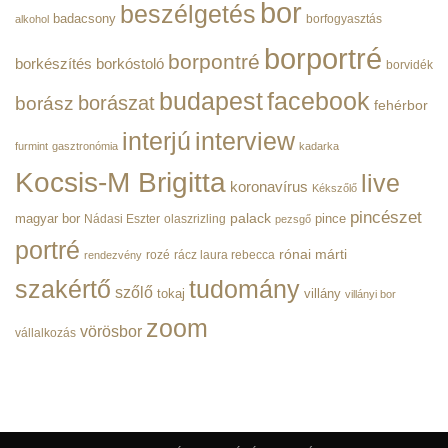
bor
beszélgetés
|
badacsony
borfogyasztás
alkohol
BorPortré
bejegyzéshez
borportré
borpontré
borkészítés
borkóstoló
borvidék
budapest
facebook
borászat
borász
fehérbor
interjú
interview
furmint
gasztronómia
kadarka
Kocsis-M Brigitta
live
koronavírus
Kékszőlő
pincészet
magyar bor
palack
pince
Nádasi Eszter
olaszrizling
pezsgő
portré
rónai márti
rozé
rácz laura rebecca
rendezvény
szakértő
tudomány
szőlő
tokaj
villány
villányi bor
zoom
vörösbor
vállalkozás