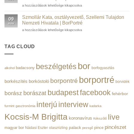
társalapító,
Műegyetem
Jamrik
a hozzászólások lehetősége kikapcsolva
Salarify
volt
Péter,
|
rektora
alapító,
Borportré
Szmollár Kata, osztályvezető, Szellemi Tulajdon
|
09
Gábor
bejegyzéshez
Nemzeti Hivatala | BorPortré
Borportré
nov
Dénes-
bejegyzéshez
Szmollár
a hozzászólások lehetősége kikapcsolva
díj,
Kata,
elnök,
osztályvezető,
NOVOFER
Szellemi
TAG CLOUD
Zrt.
Tulajdon
|
Nemzeti
Borportré
Hivatala
bejegyzéshez
bor
beszélgetés
|
badacsony
borfogyasztás
alkohol
BorPortré
bejegyzéshez
borportré
borpontré
borkészítés
borkóstoló
borvidék
budapest
facebook
borászat
borász
fehérbor
interjú
interview
furmint
gasztronómia
kadarka
Kocsis-M Brigitta
live
koronavírus
Kékszőlő
pincészet
magyar bor
palack
pince
Nádasi Eszter
olaszrizling
pezsgő