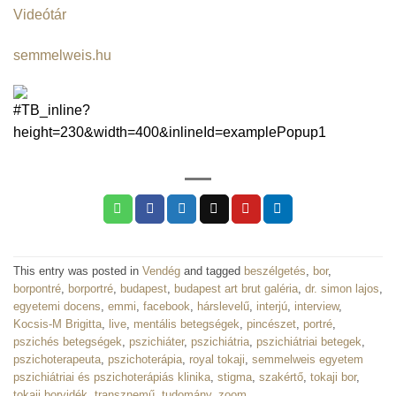
Videótár
semmelweis.hu
This entry was posted in
Vendég
and tagged
beszélgetés
,
bor
,
borpontré
,
borportré
,
budapest
,
budapest art brut galéria
,
dr. simon lajos
,
egyetemi docens
,
emmi
,
facebook
,
hárslevelű
,
interjú
,
interview
,
Kocsis-M Brigitta
,
live
,
mentális betegségek
,
pincészet
,
portré
,
pszichés betegségek
,
pszichiáter
,
pszichiátria
,
pszichiátriai betegek
,
pszichoterapeuta
,
pszichoterápia
,
royal tokaji
,
semmelweis egyetem
pszichiátriai és pszichoterápiás klinika
,
stigma
,
szakértő
,
tokaji bor
,
tokaji borvidék
,
transznemű
,
tudomány
,
zoom
.