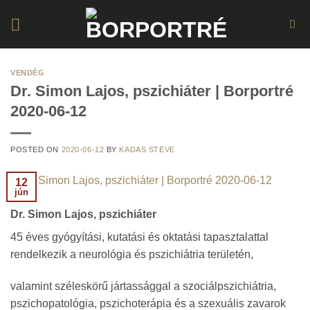
Skip
to
content
VENDÉG
Dr. Simon Lajos, pszichiáter | Borportré
2020-06-12
POSTED ON
2020-06-12
BY
KADAS STEVE
12
jún
Dr. Simon Lajos, pszichiáter
45 éves gyógyítási, kutatási és oktatási tapasztalattal
rendelkezik a neurológia és pszichiátria területén,
valamint széleskörű jártassággal a szociálpszichiátria,
pszichopatológia, pszichoterápia és a szexuális zavarok