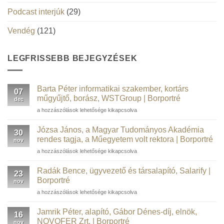
Podcast interjúk
(29)
Vendég
(121)
LEGFRISSEBB BEJEGYZÉSEK
Barta Péter informatikai szakember, kortárs
07
műgyűjtő, borász, WSTGroup | Borportré
dec
Barta
a hozzászólások lehetősége kikapcsolva
Péter
informatikai
Józsa János, a Magyar Tudományos Akadémia
30
szakember,
rendes tagja, a Műegyetem volt rektora | Borportré
nov
kortárs
Józsa
a hozzászólások lehetősége kikapcsolva
műgyűjtő,
János,
borász,
a
WSTGroup |
Radák Bence, ügyvezető és társalapító, Salarify |
23
Magyar
Borportré
Borportré
nov
Tudományos
bejegyzéshez
Radák
a hozzászólások lehetősége kikapcsolva
Akadémia
Bence,
rendes
ügyvezető
tagja,
Jamrik Péter, alapító, Gábor Dénes-díj, elnök,
16
és
a
NOVOFER Zrt. | Borportré
nov