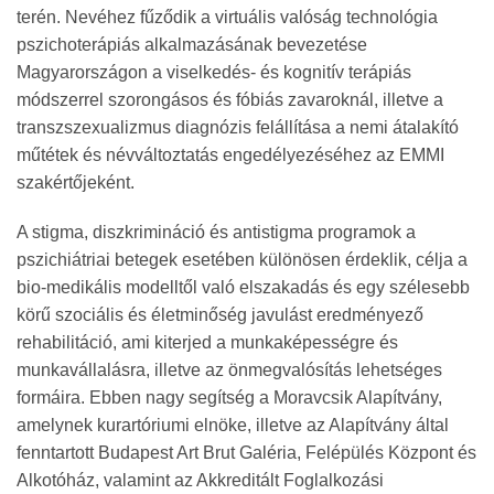
terén. Nevéhez fűződik a virtuális valóság technológia
pszichoterápiás alkalmazásának bevezetése
Magyarországon a viselkedés- és kognitív terápiás
módszerrel szorongásos és fóbiás zavaroknál, illetve a
transzszexualizmus diagnózis felállítása a nemi átalakító
műtétek és névváltoztatás engedélyezéséhez az EMMI
szakértőjeként.
A stigma, diszkrimináció és antistigma programok a
pszichiátriai betegek esetében különösen érdeklik, célja a
bio-medikális modelltől való elszakadás és egy szélesebb
körű szociális és életminőség javulást eredményező
rehabilitáció, ami kiterjed a munkaképességre és
munkavállalásra, illetve az önmegvalósítás lehetséges
formáira. Ebben nagy segítség a Moravcsik Alapítvány,
amelynek kurartóriumi elnöke, illetve az Alapítvány által
fenntartott Budapest Art Brut Galéria, Felépülés Központ és
Alkotóház, valamint az Akkreditált Foglalkozási