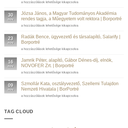
Barta
a hozzászólások lehetősége kikapcsolva
Péter
informatikai
Józsa János, a Magyar Tudományos Akadémia
30
szakember,
rendes tagja, a Műegyetem volt rektora | Borportré
nov
kortárs
Józsa
a hozzászólások lehetősége kikapcsolva
műgyűjtő,
János,
borász,
a
WSTGroup |
Radák Bence, ügyvezető és társalapító, Salarify |
23
Magyar
Borportré
Borportré
nov
Tudományos
bejegyzéshez
Radák
a hozzászólások lehetősége kikapcsolva
Akadémia
Bence,
rendes
ügyvezető
tagja,
Jamrik Péter, alapító, Gábor Dénes-díj, elnök,
16
és
a
NOVOFER Zrt. | Borportré
nov
társalapító,
Műegyetem
Jamrik
a hozzászólások lehetősége kikapcsolva
Salarify
volt
Péter,
|
rektora
alapító,
Borportré
Szmollár Kata, osztályvezető, Szellemi Tulajdon
|
09
Gábor
bejegyzéshez
Nemzeti Hivatala | BorPortré
Borportré
nov
Dénes-
bejegyzéshez
Szmollár
a hozzászólások lehetősége kikapcsolva
díj,
Kata,
elnök,
osztályvezető,
NOVOFER
Szellemi
TAG CLOUD
Zrt.
Tulajdon
|
Nemzeti
Borportré
Hivatala
bejegyzéshez