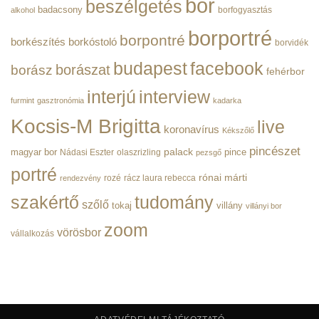
bor
beszélgetés
|
badacsony
borfogyasztás
alkohol
BorPortré
bejegyzéshez
borportré
borpontré
borkészítés
borkóstoló
borvidék
budapest
facebook
borászat
borász
fehérbor
interjú
interview
furmint
gasztronómia
kadarka
Kocsis-M Brigitta
live
koronavírus
Kékszőlő
pincészet
magyar bor
palack
pince
Nádasi Eszter
olaszrizling
pezsgő
portré
rónai márti
rozé
rácz laura rebecca
rendezvény
szakértő
tudomány
szőlő
tokaj
villány
villányi bor
zoom
vörösbor
vállalkozás