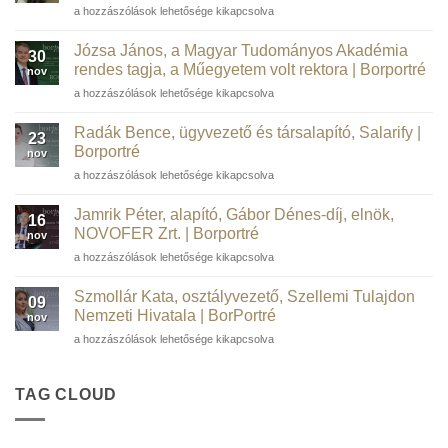
Barta
a hozzászólások lehetősége kikapcsolva
Péter
informatikai
Józsa János, a Magyar Tudományos Akadémia
30
szakember,
rendes tagja, a Műegyetem volt rektora | Borportré
nov
kortárs
Józsa
a hozzászólások lehetősége kikapcsolva
műgyűjtő,
János,
borász,
a
WSTGroup |
Radák Bence, ügyvezető és társalapító, Salarify |
23
Magyar
Borportré
Borportré
nov
Tudományos
bejegyzéshez
Radák
a hozzászólások lehetősége kikapcsolva
Akadémia
Bence,
rendes
ügyvezető
tagja,
Jamrik Péter, alapító, Gábor Dénes-díj, elnök,
16
és
a
NOVOFER Zrt. | Borportré
nov
társalapító,
Műegyetem
Jamrik
a hozzászólások lehetősége kikapcsolva
Salarify
volt
Péter,
|
rektora
alapító,
Borportré
Szmollár Kata, osztályvezető, Szellemi Tulajdon
|
09
Gábor
bejegyzéshez
Nemzeti Hivatala | BorPortré
Borportré
nov
Dénes-
bejegyzéshez
Szmollár
a hozzászólások lehetősége kikapcsolva
díj,
Kata,
elnök,
osztályvezető,
NOVOFER
Szellemi
TAG CLOUD
Zrt.
Tulajdon
|
Nemzeti
Borportré
Hivatala
bejegyzéshez