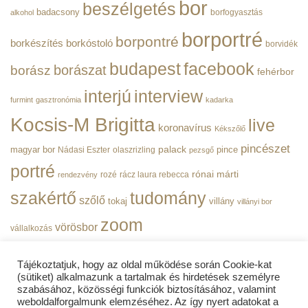
bor
beszélgetés
|
badacsony
borfogyasztás
alkohol
BorPortré
bejegyzéshez
borportré
borpontré
borkészítés
borkóstoló
borvidék
budapest
facebook
borászat
borász
fehérbor
interjú
interview
furmint
gasztronómia
kadarka
Kocsis-M Brigitta
live
koronavírus
Kékszőlő
pincészet
magyar bor
palack
pince
Nádasi Eszter
olaszrizling
pezsgő
portré
rónai márti
rozé
rácz laura rebecca
rendezvény
szakértő
tudomány
szőlő
tokaj
villány
villányi bor
zoom
vörösbor
vállalkozás
Tájékoztatjuk, hogy az oldal működése során Cookie-kat
(sütiket) alkalmazunk a tartalmak és hirdetések személyre
szabásához, közösségi funkciók biztosításához, valamint
weboldalforgalmunk elemzéséhez. Az így nyert adatokat a