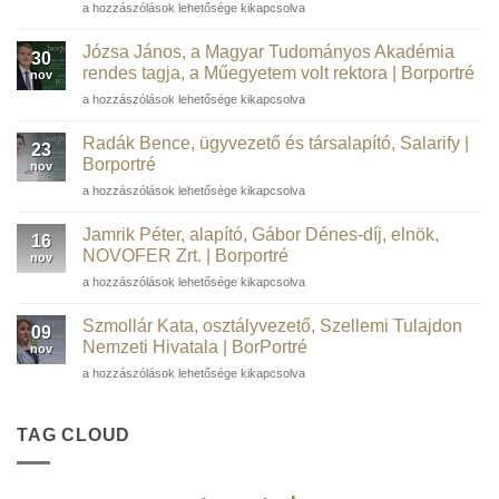
Barta
a hozzászólások lehetősége kikapcsolva
Péter
informatikai
Józsa János, a Magyar Tudományos Akadémia
30
szakember,
rendes tagja, a Műegyetem volt rektora | Borportré
nov
kortárs
Józsa
a hozzászólások lehetősége kikapcsolva
műgyűjtő,
János,
borász,
a
WSTGroup |
Radák Bence, ügyvezető és társalapító, Salarify |
23
Magyar
Borportré
Borportré
nov
Tudományos
bejegyzéshez
Radák
a hozzászólások lehetősége kikapcsolva
Akadémia
Bence,
rendes
ügyvezető
tagja,
Jamrik Péter, alapító, Gábor Dénes-díj, elnök,
16
és
a
NOVOFER Zrt. | Borportré
nov
társalapító,
Műegyetem
Jamrik
a hozzászólások lehetősége kikapcsolva
Salarify
volt
Péter,
|
rektora
alapító,
Borportré
Szmollár Kata, osztályvezető, Szellemi Tulajdon
|
09
Gábor
bejegyzéshez
Nemzeti Hivatala | BorPortré
Borportré
nov
Dénes-
bejegyzéshez
Szmollár
a hozzászólások lehetősége kikapcsolva
díj,
Kata,
elnök,
osztályvezető,
NOVOFER
Szellemi
TAG CLOUD
Zrt.
Tulajdon
|
Nemzeti
Borportré
Hivatala
bejegyzéshez