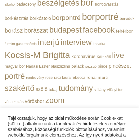
bor
beszélgetés
|
badacsony
borfogyasztás
alkohol
BorPortré
bejegyzéshez
borportré
borpontré
borkészítés
borkóstoló
borvidék
budapest
facebook
borászat
borász
fehérbor
interjú
interview
furmint
gasztronómia
kadarka
Kocsis-M Brigitta
live
koronavírus
Kékszőlő
pincészet
magyar bor
palack
pince
Nádasi Eszter
olaszrizling
pezsgő
portré
rónai márti
rozé
rácz laura rebecca
rendezvény
szakértő
tudomány
szőlő
tokaj
villány
villányi bor
zoom
vörösbor
vállalkozás
Tájékoztatjuk, hogy az oldal működése során Cookie-kat
(sütiket) alkalmazunk a tartalmak és hirdetések személyre
szabásához, közösségi funkciók biztosításához, valamint
weboldalforgalmunk elemzéséhez. Az így nyert adatokat a