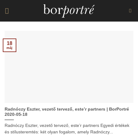
Skip
to
content
18
máj
Radnóczy Eszter, vezető tervező, este’r partners | BorPortré
2020-05-18
Radnóczy Eszter, vezető tervező, este’r partners Egyedi értékek
és stílusteremtés: két olyan fogalom, amely Radnóczy...