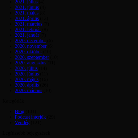
2021. július
(4)
2021. június
(4)
2021. május
(8)
2021. április
(12)
2021. március
(7)
2021. február
(8)
2021. január
(7)
2020. december
(6)
2020. november
(6)
2020. október
(10)
2020. szeptember
(10)
2020. augusztus
(11)
2020. július
(14)
2020. június
(11)
2020. május
(16)
2020. április
(26)
2020. március
(10)
Kategóriák
Blog
(101)
Podcast interjúk
(29)
Vendég
(121)
Legfrissebb bejegyzések