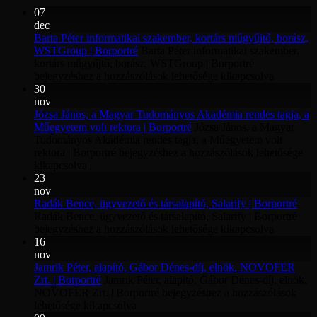
07
dec
Barta Péter informatikai szakember, kortárs műgyűjtő, borász,
WSTGroup | Borportré
Barta Péter informatikai szakember,
kortárs műgyűjtő, borász, WSTGroup | Borportré
bejegyzéshez
a hozzászólások lehetősége kikapcsolva
30
nov
Józsa János, a Magyar Tudományos Akadémia rendes tagja, a
Műegyetem volt rektora | Borportré
Józsa János, a Magyar
Tudományos Akadémia rendes tagja, a Műegyetem volt
rektora | Borportré bejegyzéshez
a hozzászólások lehetősége
kikapcsolva
23
nov
Radák Bence, ügyvezető és társalapító, Salarify | Borportré
Radák Bence, ügyvezető és társalapító, Salarify | Borportré
bejegyzéshez
a hozzászólások lehetősége kikapcsolva
16
nov
Jamrik Péter, alapító, Gábor Dénes-díj, elnök, NOVOFER
Zrt. | Borportré
Jamrik Péter, alapító, Gábor Dénes-díj, elnök,
NOVOFER Zrt. | Borportré bejegyzéshez
a hozzászólások
lehetősége kikapcsolva