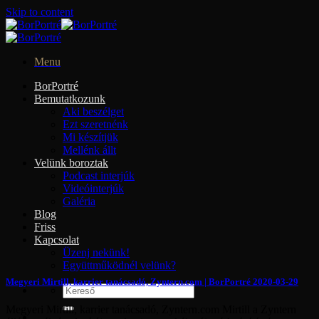
Skip to content
Menu
BorPortré
Bemutatkozunk
Aki beszélget
Ezt szeretnénk
Mi készítjük
Mellénk állt
Velünk boroztak
Podcast interjúk
Videóinterjúk
Galéria
Blog
Friss
Kapcsolat
Üzenj nekünk!
Együttműködnél velünk?
Megyeri Mirtill, karrier tanácsadó, Zyntern.com | BorPortré 2020-03-29
Megyeri Mirtill, karrier tanácsadó, Zyntern.com Mirtill a Zyntern