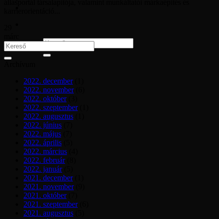
állásportál társalapítója, valamint munkáltatói márkaépítés és
karrierorientáció...
29
márc
Archívum
2022. december
(1)
2022. november
(6)
2022. október
(3)
2022. szeptember
(1)
2022. augusztus
(1)
2022. június
(7)
2022. május
(7)
2022. április
(5)
2022. március
(4)
2022. február
(8)
2022. január
(5)
2021. december
(1)
2021. november
(9)
2021. október
(7)
2021. szeptember
(6)
2021. augusztus
(5)