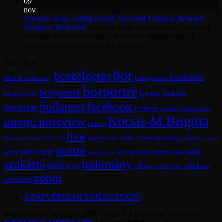
09
nov
Szmollár Kata, osztályvezető, Szellemi Tulajdon Nemzeti
Hivatala | BorPortré
Szmollár Kata, osztályvezető, Szellemi
Tulajdon Nemzeti Hivatala | BorPortré bejegyzéshez
a
hozzászólások lehetősége kikapcsolva
Tag Cloud
bor
beszélgetés
borkészítés
badacsony
borfogyasztás
alkohol
borportré
borpontré
borász
borkóstoló
borvidék
budapest
facebook
borászat
fehérbor
furmint
gasztronómia
Kocsis-M Brigitta
interjú
interview
kadarka
live
koronavírus
magyar bor
palack
olaszrizling
Kékszőlő
Nádasi Eszter
pezsgő
portré
pincészet
rónai márti
pince
rácz laura rebecca
rozé
rendezvény
szakértő
tudomány
szőlő
tokaj
villány
vállalkozás
villányi bor
zoom
vörösbor
ADATVÉDELMI TÁJÉKOZTATÓ
BorPortré | Copyright 2019 - 2026
© Minden jog fenntartva! |