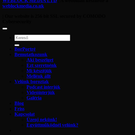
WEBLOCK MEDIA LTD
| A weboldalt készítette a
weblockmedia.co.uk
| Our website is 256 bit SSL secured by COMODO
Cybersecurity
BorPortré
Bemutatkozunk
Aki beszélget
Ezt szeretnénk
Mi készítjük
Mellénk állt
Velünk boroztak
Podcast interjúk
Videóinterjúk
Galéria
Blog
Friss
Kapcsolat
Üzenj nekünk!
Együttműködnél velünk?