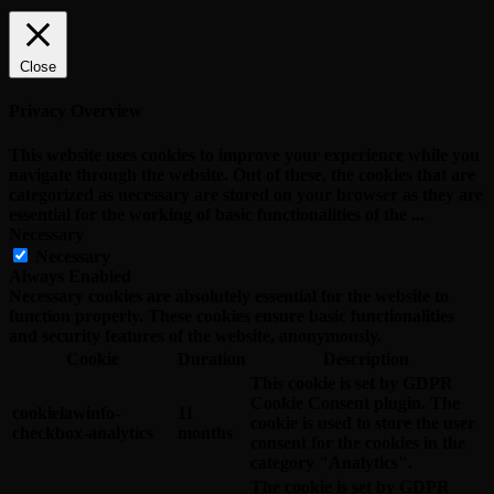
Close
Privacy Overview
This website uses cookies to improve your experience while you
navigate through the website. Out of these, the cookies that are
categorized as necessary are stored on your browser as they are
essential for the working of basic functionalities of the
...
Necessary
Necessary
Always Enabled
Necessary cookies are absolutely essential for the website to
function properly. These cookies ensure basic functionalities
and security features of the website, anonymously.
Cookie
Duration
Description
This cookie is set by GDPR
Cookie Consent plugin. The
cookielawinfo-
11
cookie is used to store the user
checkbox-analytics
months
consent for the cookies in the
category "Analytics".
The cookie is set by GDPR