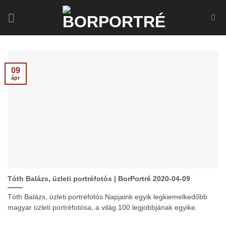
Skip
to
content
09
ápr
Tóth Balázs, üzleti portréfotós | BorPortré 2020-04-09
Tóth Balázs, üzleti portréfotós Napjaink egyik legkiemelkedőbb
magyar üzleti portréfotósa, a világ 100 legjobbjának egyike.