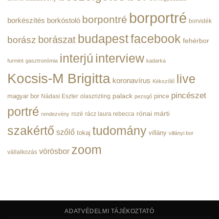
BorPortré
bejegyzéshez
borportré
borpontré
borkészítés
borkóstoló
borvidék
budapest
facebook
borászat
borász
fehérbor
interjú
interview
furmint
gasztronómia
kadarka
Kocsis-M Brigitta
live
koronavírus
Kékszőlő
pincészet
magyar bor
palack
pince
Nádasi Eszter
olaszrizling
pezsgő
portré
rónai márti
rozé
rácz laura rebecca
rendezvény
szakértő
tudomány
szőlő
tokaj
villány
villányi bor
zoom
vörösbor
vállalkozás
ADATVÉDELMI TÁJÉKOZTATÓ