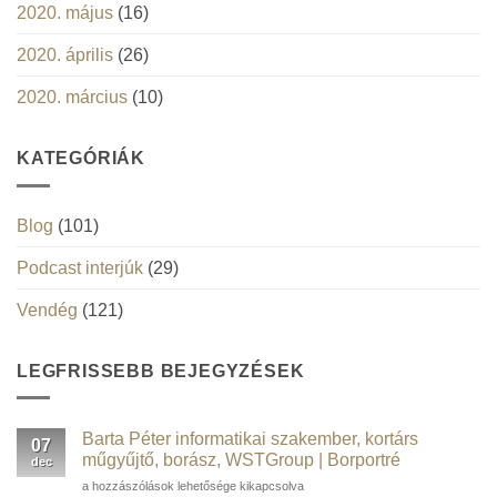
2020. május
(16)
2020. április
(26)
2020. március
(10)
KATEGÓRIÁK
Blog
(101)
Podcast interjúk
(29)
Vendég
(121)
LEGFRISSEBB BEJEGYZÉSEK
Barta Péter informatikai szakember, kortárs
07
műgyűjtő, borász, WSTGroup | Borportré
dec
Barta
a hozzászólások lehetősége kikapcsolva