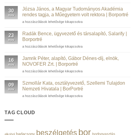
Péter
informatikai
Józsa János, a Magyar Tudományos Akadémia
30
szakember,
rendes tagja, a Műegyetem volt rektora | Borportré
nov
kortárs
Józsa
a hozzászólások lehetősége kikapcsolva
műgyűjtő,
János,
borász,
a
WSTGroup |
Radák Bence, ügyvezető és társalapító, Salarify |
23
Magyar
Borportré
Borportré
nov
Tudományos
bejegyzéshez
Radák
a hozzászólások lehetősége kikapcsolva
Akadémia
Bence,
rendes
ügyvezető
tagja,
Jamrik Péter, alapító, Gábor Dénes-díj, elnök,
16
és
a
NOVOFER Zrt. | Borportré
nov
társalapító,
Műegyetem
Jamrik
a hozzászólások lehetősége kikapcsolva
Salarify
volt
Péter,
|
rektora
alapító,
Borportré
Szmollár Kata, osztályvezető, Szellemi Tulajdon
|
09
Gábor
bejegyzéshez
Nemzeti Hivatala | BorPortré
Borportré
nov
Dénes-
bejegyzéshez
Szmollár
a hozzászólások lehetősége kikapcsolva
díj,
Kata,
elnök,
osztályvezető,
NOVOFER
Szellemi
TAG CLOUD
Zrt.
Tulajdon
|
Nemzeti
Borportré
Hivatala
bejegyzéshez
bor
beszélgetés
|
badacsony
borfogyasztás
alkohol