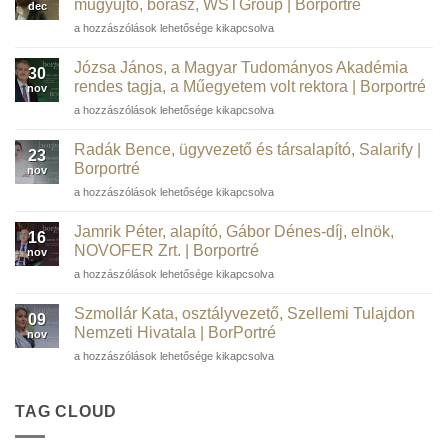
műgyűjtő, borász, WSTGroup | Borportré
dec
Barta
a hozzászólások lehetősége kikapcsolva
Péter
informatikai
Józsa János, a Magyar Tudományos Akadémia
30
szakember,
rendes tagja, a Műegyetem volt rektora | Borportré
nov
kortárs
Józsa
a hozzászólások lehetősége kikapcsolva
műgyűjtő,
János,
borász,
a
WSTGroup |
Radák Bence, ügyvezető és társalapító, Salarify |
23
Magyar
Borportré
Borportré
nov
Tudományos
bejegyzéshez
Radák
a hozzászólások lehetősége kikapcsolva
Akadémia
Bence,
rendes
ügyvezető
tagja,
Jamrik Péter, alapító, Gábor Dénes-díj, elnök,
16
és
a
NOVOFER Zrt. | Borportré
nov
társalapító,
Műegyetem
Jamrik
a hozzászólások lehetősége kikapcsolva
Salarify
volt
Péter,
|
rektora
alapító,
Borportré
Szmollár Kata, osztályvezető, Szellemi Tulajdon
|
09
Gábor
bejegyzéshez
Nemzeti Hivatala | BorPortré
Borportré
nov
Dénes-
bejegyzéshez
Szmollár
a hozzászólások lehetősége kikapcsolva
díj,
Kata,
elnök,
osztályvezető,
NOVOFER
Szellemi
TAG CLOUD
Zrt.
Tulajdon
|
Nemzeti
Borportré