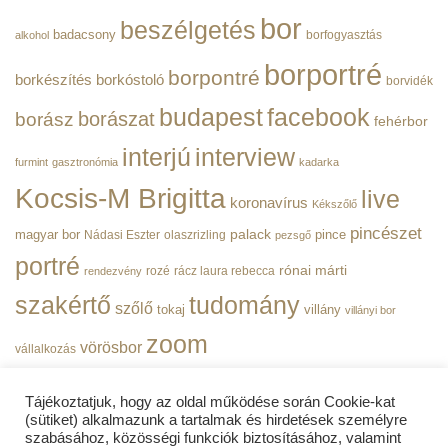
Hivatala
bejegyzéshez
bor
beszélgetés
|
badacsony
borfogyasztás
alkohol
BorPortré
bejegyzéshez
borportré
borpontré
borkészítés
borkóstoló
borvidék
budapest
facebook
borászat
borász
fehérbor
interjú
interview
furmint
gasztronómia
kadarka
Kocsis-M Brigitta
live
koronavírus
Kékszőlő
pincészet
magyar bor
palack
pince
Nádasi Eszter
olaszrizling
pezsgő
portré
rónai márti
rozé
rácz laura rebecca
rendezvény
szakértő
tudomány
szőlő
tokaj
villány
villányi bor
zoom
vörösbor
vállalkozás
Tájékoztatjuk, hogy az oldal működése során Cookie-kat
(sütiket) alkalmazunk a tartalmak és hirdetések személyre
szabásához, közösségi funkciók biztosításához, valamint