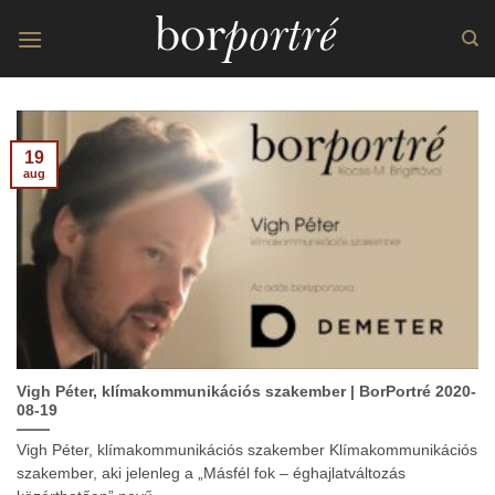
Skip
to
content
19
aug
Vigh Péter, klímakommunikációs szakember | BorPortré 2020-
08-19
Vigh Péter, klímakommunikációs szakember Klímakommunikációs
szakember, aki jelenleg a „Másfél fok – éghajlatváltozás