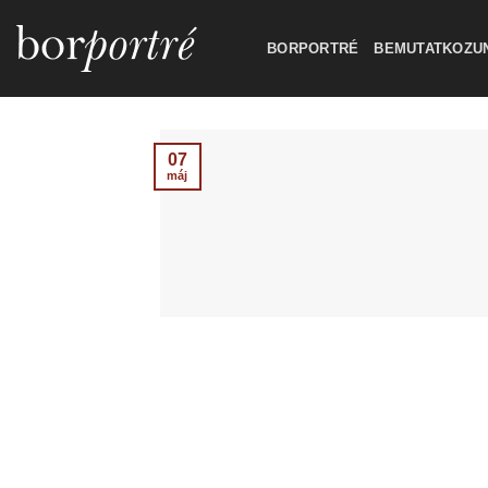
Skip
to
BORPORTRÉ
BEMUTATKOZU
content
07
máj