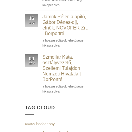
Műegyetem
Bence,
kikapcsolva
volt
ügyvezető
rektora
és
Jamrik Péter, alapító,
16
|
társalapító,
Gábor Dénes-díj,
nov
Borportré
Salarify
elnök, NOVOFER Zrt.
bejegyzéshez
|
| Borportré
Borportré
bejegyzéshez
Jamrik
a hozzászólások lehetősége
Péter,
kikapcsolva
alapító,
Gábor
Szmollár Kata,
09
Dénes-
osztályvezető,
nov
díj,
Szellemi Tulajdon
elnök,
Nemzeti Hivatala |
NOVOFER
BorPortré
Zrt.
|
Szmollár
a hozzászólások lehetősége
Borportré
Kata,
kikapcsolva
bejegyzéshez
osztályvezető,
Szellemi
Tulajdon
TAG CLOUD
Nemzeti
Hivatala
|
badacsony
alkohol
BorPortré
bejegyzéshez