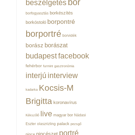
bor
beszélgetés
borkészítés
borfogyasztás
borpontré
borkóstoló
borportré
borvidék
borászat
borász
budapest
facebook
fehérbor
furmint
gasztronómia
interjú
interview
Kocsis-M
kadarka
Brigitta
koronavírus
live
magyar bor
Nádasi
Kékszőlő
palack
Eszter
olaszrizling
pezsgő
portré
pincészet
pince