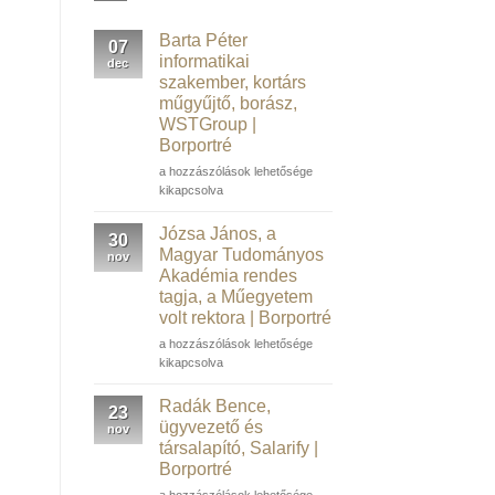
Barta Péter
07
informatikai
dec
szakember, kortárs
műgyűjtő, borász,
WSTGroup |
Borportré
Barta
a hozzászólások lehetősége
Péter
kikapcsolva
informatikai
szakember,
Józsa János, a
30
kortárs
Magyar Tudományos
nov
műgyűjtő,
Akadémia rendes
borász,
tagja, a Műegyetem
WSTGroup |
volt rektora | Borportré
Borportré
bejegyzéshez
Józsa
a hozzászólások lehetősége
János,
kikapcsolva
a
Magyar
Radák Bence,
23
Tudományos
ügyvezető és
nov
Akadémia
társalapító, Salarify |
rendes
Borportré
tagja,
a
Radák
a hozzászólások lehetősége