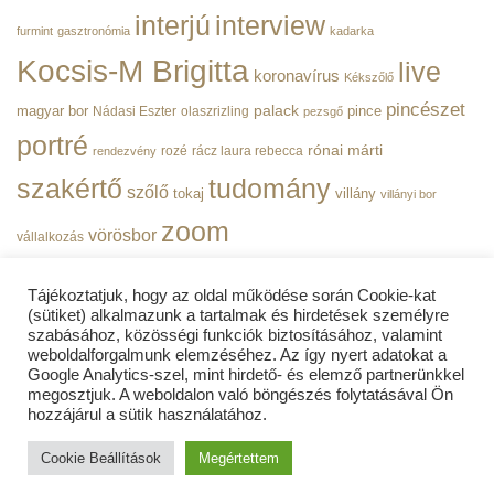
interjú
interview
furmint
gasztronómia
kadarka
Kocsis-M Brigitta
live
koronavírus
Kékszőlő
pincészet
magyar bor
palack
pince
Nádasi Eszter
olaszrizling
pezsgő
portré
rónai márti
rozé
rácz laura rebecca
rendezvény
szakértő
tudomány
szőlő
tokaj
villány
villányi bor
zoom
vörösbor
vállalkozás
Tájékoztatjuk, hogy az oldal működése során Cookie-kat
(sütiket) alkalmazunk a tartalmak és hirdetések személyre
szabásához, közösségi funkciók biztosításához, valamint
weboldalforgalmunk elemzéséhez. Az így nyert adatokat a
ADATVÉDELMI TÁJÉKOZTATÓ
Google Analytics-szel, mint hirdető- és elemző partnerünkkel
megosztjuk. A weboldalon való böngészés folytatásával Ön
BorPortré | Copyright 2019 - 2026
© Minden jog fenntartva! |
hozzájárul a sütik használatához.
WEBLOCK MEDIA LTD
| A weboldalt készítette a
weblockmedia.co.uk
| Our website is 256 bit SSL secured by
Cookie Beállítások
Megértettem
COMODO Cybersecurity