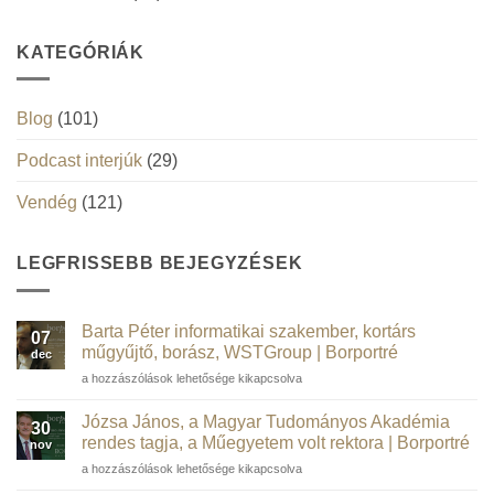
KATEGÓRIÁK
Blog
(101)
Podcast interjúk
(29)
Vendég
(121)
LEGFRISSEBB BEJEGYZÉSEK
Barta Péter informatikai szakember, kortárs
07
műgyűjtő, borász, WSTGroup | Borportré
dec
Barta
a hozzászólások lehetősége kikapcsolva
Péter
informatikai
Józsa János, a Magyar Tudományos Akadémia
30
szakember,
rendes tagja, a Műegyetem volt rektora | Borportré
nov
kortárs
Józsa
a hozzászólások lehetősége kikapcsolva
műgyűjtő,
János,
borász,