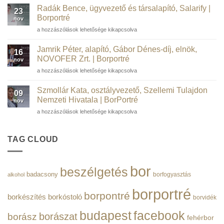
a
WSTGroup |
Radák Bence, ügyvezető és társalapító, Salarify |
23
Magyar
Borportré
Borportré
nov
Tudományos
bejegyzéshez
Radák
a hozzászólások lehetősége kikapcsolva
Akadémia
Bence,
rendes
ügyvezető
tagja,
Jamrik Péter, alapító, Gábor Dénes-díj, elnök,
16
és
a
NOVOFER Zrt. | Borportré
nov
társalapító,
Műegyetem
Jamrik
a hozzászólások lehetősége kikapcsolva
Salarify
volt
Péter,
|
rektora
alapító,
Borportré
Szmollár Kata, osztályvezető, Szellemi Tulajdon
|
09
Gábor
bejegyzéshez
Nemzeti Hivatala | BorPortré
Borportré
nov
Dénes-
bejegyzéshez
Szmollár
a hozzászólások lehetősége kikapcsolva
díj,
Kata,
elnök,
osztályvezető,
NOVOFER
Szellemi
TAG CLOUD
Zrt.
Tulajdon
|
Nemzeti
Borportré
Hivatala
bejegyzéshez
bor
beszélgetés
|
badacsony
borfogyasztás
alkohol
BorPortré
bejegyzéshez
borportré
borpontré
borkészítés
borkóstoló
borvidék
budapest
facebook
borászat
borász
fehérbor