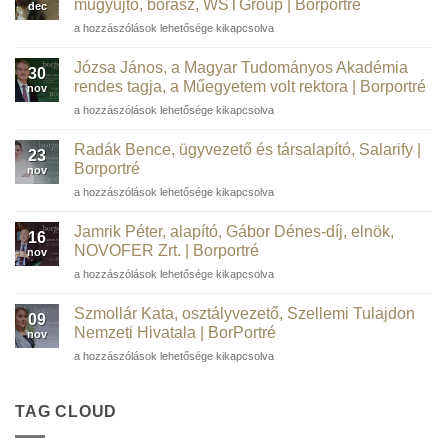
műgyűjtő, borász, WSTGroup | Borportré
dec
Barta
a hozzászólások lehetősége kikapcsolva
Péter
informatikai
Józsa János, a Magyar Tudományos Akadémia
30
szakember,
rendes tagja, a Műegyetem volt rektora | Borportré
nov
kortárs
Józsa
a hozzászólások lehetősége kikapcsolva
műgyűjtő,
János,
borász,
a
WSTGroup |
Radák Bence, ügyvezető és társalapító, Salarify |
23
Magyar
Borportré
Borportré
nov
Tudományos
bejegyzéshez
Radák
a hozzászólások lehetősége kikapcsolva
Akadémia
Bence,
rendes
ügyvezető
tagja,
Jamrik Péter, alapító, Gábor Dénes-díj, elnök,
16
és
a
NOVOFER Zrt. | Borportré
nov
társalapító,
Műegyetem
Jamrik
a hozzászólások lehetősége kikapcsolva
Salarify
volt
Péter,
|
rektora
alapító,
Borportré
Szmollár Kata, osztályvezető, Szellemi Tulajdon
|
09
Gábor
bejegyzéshez
Nemzeti Hivatala | BorPortré
Borportré
nov
Dénes-
bejegyzéshez
Szmollár
a hozzászólások lehetősége kikapcsolva
díj,
Kata,
elnök,
osztályvezető,
NOVOFER
Szellemi
TAG CLOUD
Zrt.
Tulajdon
|
Nemzeti
Borportré