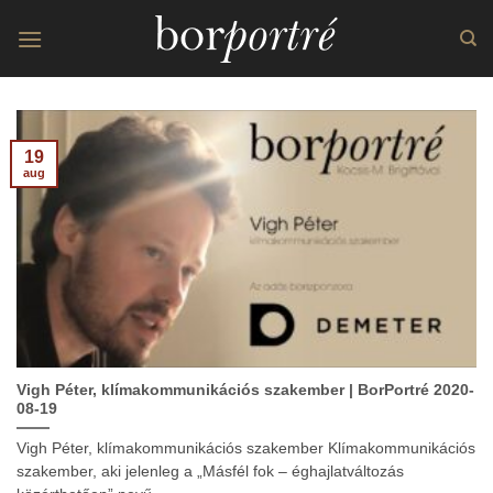
Skip
to
content
19
aug
Vigh Péter, klímakommunikációs szakember | BorPortré 2020-
08-19
Vigh Péter, klímakommunikációs szakember Klímakommunikációs
szakember, aki jelenleg a „Másfél fok – éghajlatváltozás