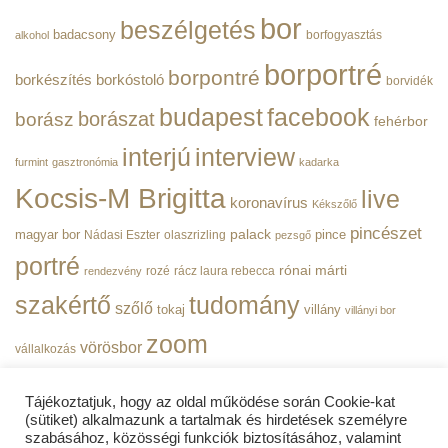
Hivatala
bejegyzéshez
bor
beszélgetés
|
badacsony
borfogyasztás
alkohol
BorPortré
bejegyzéshez
borportré
borpontré
borkészítés
borkóstoló
borvidék
budapest
facebook
borászat
borász
fehérbor
interjú
interview
furmint
gasztronómia
kadarka
Kocsis-M Brigitta
live
koronavírus
Kékszőlő
pincészet
magyar bor
palack
pince
Nádasi Eszter
olaszrizling
pezsgő
portré
rónai márti
rozé
rácz laura rebecca
rendezvény
szakértő
tudomány
szőlő
tokaj
villány
villányi bor
zoom
vörösbor
vállalkozás
Tájékoztatjuk, hogy az oldal működése során Cookie-kat
(sütiket) alkalmazunk a tartalmak és hirdetések személyre
szabásához, közösségi funkciók biztosításához, valamint