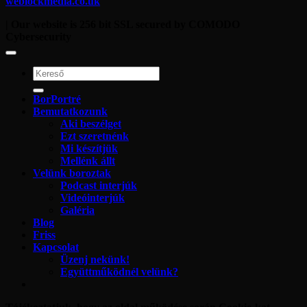
weblockmedia.co.uk
| Our website is 256 bit SSL secured by COMODO
Cybersecurity
BorPortré
Bemutatkozunk
Aki beszélget
Ezt szeretnénk
Mi készítjük
Mellénk állt
Velünk boroztak
Podcast interjúk
Videóinterjúk
Galéria
Blog
Friss
Kapcsolat
Üzenj nekünk!
Együttműködnél velünk?