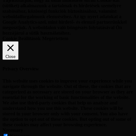
Tájékoztatjuk, hogy az oldal működése során Cookie-kat
(sütiket) alkalmazunk a tartalmak és hirdetések személyre
szabásához, közösségi funkciók biztosításához, valamint
weboldalforgalmunk elemzéséhez. Az így nyert adatokat a
Google Analytics-szel, mint hirdető- és elemző partnerünkkel
megosztjuk. A weboldalon való böngészés folytatásával Ön
hozzájárul a sütik használatához.
Cookie Beállítások
Megértettem
Close
Privacy Overview
This website uses cookies to improve your experience while you
navigate through the website. Out of these, the cookies that are
categorized as necessary are stored on your browser as they are
essential for the working of basic functionalities of the website.
We also use third-party cookies that help us analyze and
understand how you use this website. These cookies will be
stored in your browser only with your consent. You also have
the option to opt-out of these cookies. But opting out of some of
these cookies may affect your browsing experience.
Necessary