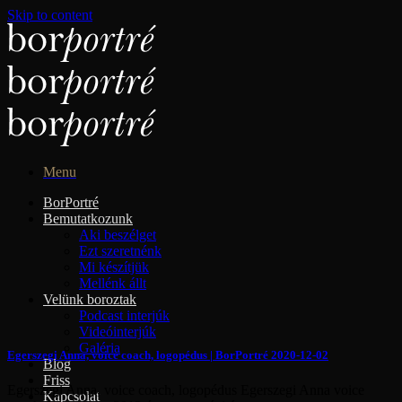
Skip to content
Menu
BorPortré
Bemutatkozunk
Aki beszélget
Ezt szeretnénk
Mi készítjük
Mellénk állt
Velünk boroztak
Podcast interjúk
Videóinterjúk
Galéria
Egerszegi Anna, voice coach, logopédus | BorPortré 2020-12-02
Blog
Friss
Egerszegi Anna, voice coach, logopédus Egerszegi Anna voice
Kapcsolat