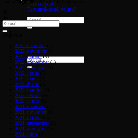
coach, logopédus. 2012 óta tart egyéni és...
Üzenj nekünk!
Együttműködnél velünk?
02
dec
Archívum
2022. december
(1)
2022. november
(6)
2022. október
(3)
2022. szeptember
(1)
2022. augusztus
(1)
2022. június
(7)
2022. május
(7)
2022. április
(5)
2022. március
(4)
2022. február
(8)
2022. január
(5)
2021. december
(1)
2021. november
(9)
2021. október
(7)
2021. szeptember
(6)
2021. augusztus
(5)
2021. július
(4)