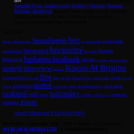
nov
Szmollár Kata, osztályvezető, Szellemi Tulajdon Nemzeti
Hivatala | BorPortré
Szmollár Kata, osztályvezető, Szellemi
Tulajdon Nemzeti Hivatala | BorPortré bejegyzéshez
a
hozzászólások lehetősége kikapcsolva
Tag Cloud
bor
beszélgetés
borkészítés
badacsony
borfogyasztás
alkohol
borportré
borpontré
borász
borkóstoló
borvidék
budapest
facebook
borászat
fehérbor
furmint
gasztronómia
Kocsis-M Brigitta
interjú
interview
kadarka
live
koronavírus
magyar bor
palack
olaszrizling
Kékszőlő
Nádasi Eszter
pezsgő
portré
pincészet
rónai márti
pince
rácz laura rebecca
rozé
rendezvény
szakértő
tudomány
szőlő
tokaj
villány
vállalkozás
villányi bor
zoom
vörösbor
ADATVÉDELMI TÁJÉKOZTATÓ
BorPortré | Copyright 2019 - 2026
© Minden jog fenntartva! |
WEBLOCK MEDIA LTD
| A weboldalt készítette a