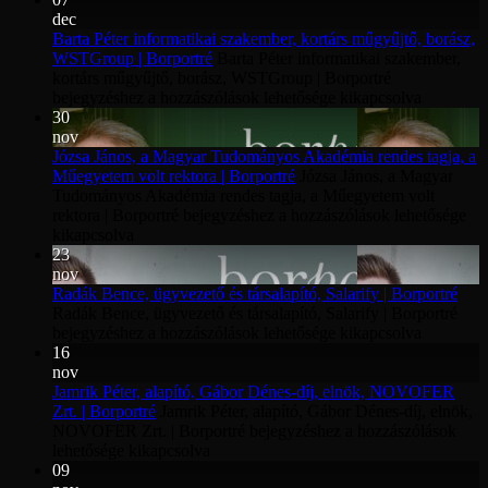
dec
Barta Péter informatikai szakember, kortárs műgyűjtő, borász,
WSTGroup | Borportré
Barta Péter informatikai szakember,
kortárs műgyűjtő, borász, WSTGroup | Borportré
bejegyzéshez
a hozzászólások lehetősége kikapcsolva
30
nov
Józsa János, a Magyar Tudományos Akadémia rendes tagja, a
Műegyetem volt rektora | Borportré
Józsa János, a Magyar
Tudományos Akadémia rendes tagja, a Műegyetem volt
rektora | Borportré bejegyzéshez
a hozzászólások lehetősége
kikapcsolva
23
nov
Radák Bence, ügyvezető és társalapító, Salarify | Borportré
Radák Bence, ügyvezető és társalapító, Salarify | Borportré
bejegyzéshez
a hozzászólások lehetősége kikapcsolva
16
nov
Jamrik Péter, alapító, Gábor Dénes-díj, elnök, NOVOFER
Zrt. | Borportré
Jamrik Péter, alapító, Gábor Dénes-díj, elnök,
NOVOFER Zrt. | Borportré bejegyzéshez
a hozzászólások
lehetősége kikapcsolva
09