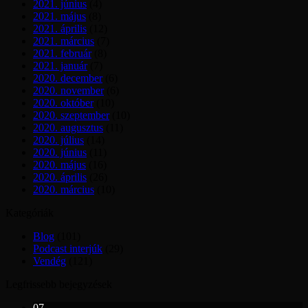
2021. június
(4)
2021. május
(8)
2021. április
(12)
2021. március
(7)
2021. február
(8)
2021. január
(7)
2020. december
(6)
2020. november
(6)
2020. október
(10)
2020. szeptember
(10)
2020. augusztus
(11)
2020. július
(14)
2020. június
(11)
2020. május
(16)
2020. április
(26)
2020. március
(10)
Kategóriák
Blog
(101)
Podcast interjúk
(29)
Vendég
(121)
Legfrissebb bejegyzések
07