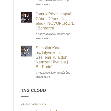
Műegyetem
Bence,
kikapcsolva
volt
ügyvezető
rektora
és
Jamrik Péter, alapító,
16
|
társalapító,
Gábor Dénes-díj,
nov
Borportré
Salarify
elnök, NOVOFER Zrt.
bejegyzéshez
|
| Borportré
Borportré
bejegyzéshez
Jamrik
a hozzászólások lehetősége
Péter,
kikapcsolva
alapító,
Gábor
Szmollár Kata,
09
Dénes-
osztályvezető,
nov
díj,
Szellemi Tulajdon
elnök,
Nemzeti Hivatala |
NOVOFER
BorPortré
Zrt.
|
Szmollár
a hozzászólások lehetősége
Borportré
Kata,
kikapcsolva
bejegyzéshez
osztályvezető,
Szellemi
Tulajdon
TAG CLOUD
Nemzeti
Hivatala
|
badacsony
alkohol
BorPortré
bejegyzéshez