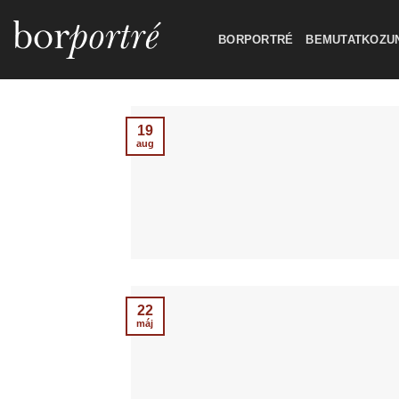
Skip
to
BORPORTRÉ
BEMUTATKOZU
content
19
aug
22
máj