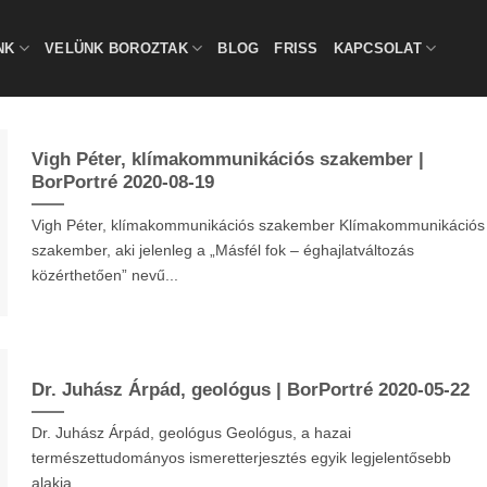
NK
VELÜNK BOROZTAK
BLOG
FRISS
KAPCSOLAT
Vigh Péter, klímakommunikációs szakember |
BorPortré 2020-08-19
Vigh Péter, klímakommunikációs szakember Klímakommunikációs
szakember, aki jelenleg a „Másfél fok – éghajlatváltozás
közérthetően” nevű...
Dr. Juhász Árpád, geológus | BorPortré 2020-05-22
Dr. Juhász Árpád, geológus Geológus, a hazai
természettudományos ismeretterjesztés egyik legjelentősebb
alakja.