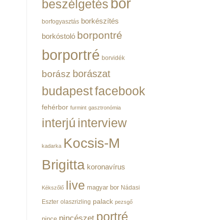
bor
beszélgetés
borkészítés
borfogyasztás
borpontré
borkóstoló
borportré
borvidék
borászat
borász
budapest
facebook
fehérbor
furmint
gasztronómia
interjú
interview
Kocsis-M
kadarka
Brigitta
koronavírus
live
magyar bor
Nádasi
Kékszőlő
palack
Eszter
olaszrizling
pezsgő
portré
pincészet
pince