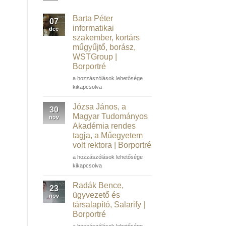
Barta Péter
07
informatikai
dec
szakember, kortárs
műgyűjtő, borász,
WSTGroup |
Borportré
Barta
a hozzászólások lehetősége
Péter
kikapcsolva
informatikai
szakember,
Józsa János, a
30
kortárs
Magyar Tudományos
nov
műgyűjtő,
Akadémia rendes
borász,
tagja, a Műegyetem
WSTGroup |
volt rektora | Borportré
Borportré
bejegyzéshez
Józsa
a hozzászólások lehetősége
János,
kikapcsolva
a
Magyar
Radák Bence,
23
Tudományos
ügyvezető és
nov
Akadémia
társalapító, Salarify |
rendes
Borportré
tagja,
a
Radák
a hozzászólások lehetősége