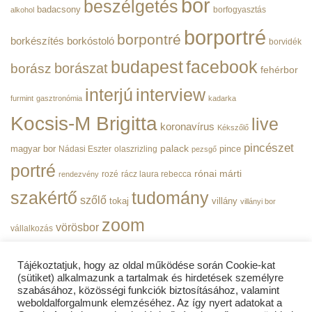
bor
beszélgetés
|
badacsony
borfogyasztás
alkohol
BorPortré
bejegyzéshez
borportré
borpontré
borkészítés
borkóstoló
borvidék
budapest
facebook
borászat
borász
fehérbor
interjú
interview
furmint
gasztronómia
kadarka
Kocsis-M Brigitta
live
koronavírus
Kékszőlő
pincészet
magyar bor
palack
pince
Nádasi Eszter
olaszrizling
pezsgő
portré
rónai márti
rozé
rácz laura rebecca
rendezvény
szakértő
tudomány
szőlő
tokaj
villány
villányi bor
zoom
vörösbor
vállalkozás
Tájékoztatjuk, hogy az oldal működése során Cookie-kat
(sütiket) alkalmazunk a tartalmak és hirdetések személyre
szabásához, közösségi funkciók biztosításához, valamint
weboldalforgalmunk elemzéséhez. Az így nyert adatokat a