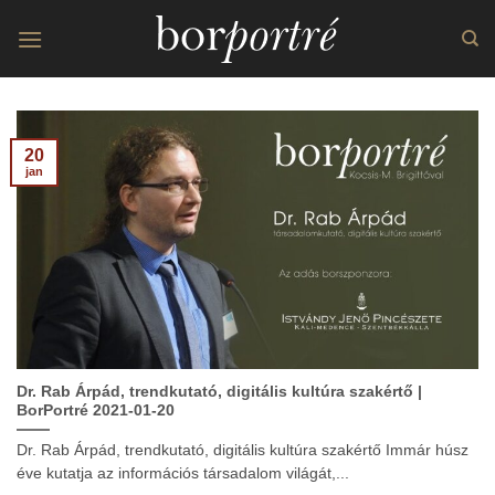
Skip
to
content
20
jan
Dr. Rab Árpád, trendkutató, digitális kultúra szakértő |
BorPortré 2021-01-20
Dr. Rab Árpád, trendkutató, digitális kultúra szakértő Immár húsz
éve kutatja az információs társadalom világát,...