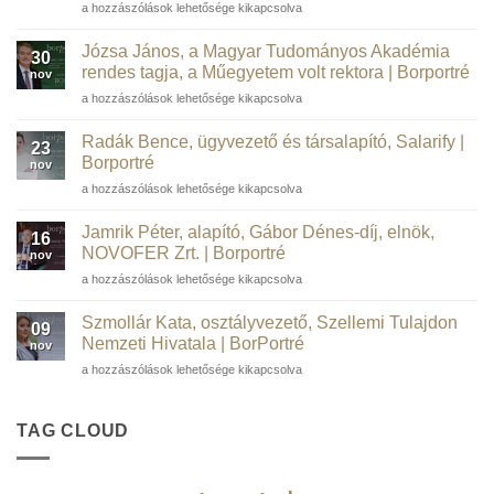
Barta
a hozzászólások lehetősége kikapcsolva
Péter
informatikai
Józsa János, a Magyar Tudományos Akadémia
30
szakember,
rendes tagja, a Műegyetem volt rektora | Borportré
nov
kortárs
Józsa
a hozzászólások lehetősége kikapcsolva
műgyűjtő,
János,
borász,
a
WSTGroup |
Radák Bence, ügyvezető és társalapító, Salarify |
23
Magyar
Borportré
Borportré
nov
Tudományos
bejegyzéshez
Radák
a hozzászólások lehetősége kikapcsolva
Akadémia
Bence,
rendes
ügyvezető
tagja,
Jamrik Péter, alapító, Gábor Dénes-díj, elnök,
16
és
a
NOVOFER Zrt. | Borportré
nov
társalapító,
Műegyetem
Jamrik
a hozzászólások lehetősége kikapcsolva
Salarify
volt
Péter,
|
rektora
alapító,
Borportré
Szmollár Kata, osztályvezető, Szellemi Tulajdon
|
09
Gábor
bejegyzéshez
Nemzeti Hivatala | BorPortré
Borportré
nov
Dénes-
bejegyzéshez
Szmollár
a hozzászólások lehetősége kikapcsolva
díj,
Kata,
elnök,
osztályvezető,
NOVOFER
Szellemi
TAG CLOUD
Zrt.
Tulajdon
|
Nemzeti
Borportré
Hivatala
bejegyzéshez