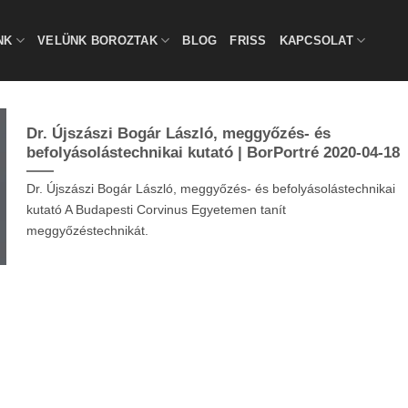
NK
VELÜNK BOROZTAK
BLOG
FRISS
KAPCSOLAT
Dr. Újszászi Bogár László, meggyőzés- és
befolyásolástechnikai kutató | BorPortré 2020-04-18
Dr. Újszászi Bogár László, meggyőzés- és befolyásolástechnikai
kutató A Budapesti Corvinus Egyetemen tanít
meggyőzéstechnikát.