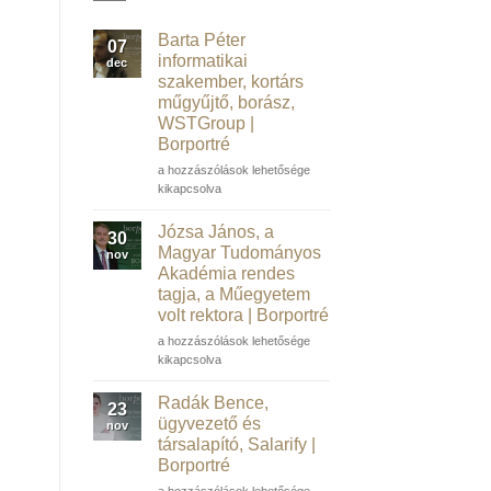
Barta Péter
07
informatikai
dec
szakember, kortárs
műgyűjtő, borász,
WSTGroup |
Borportré
Barta
a hozzászólások lehetősége
Péter
kikapcsolva
informatikai
szakember,
Józsa János, a
30
kortárs
Magyar Tudományos
nov
műgyűjtő,
Akadémia rendes
borász,
tagja, a Műegyetem
WSTGroup |
volt rektora | Borportré
Borportré
bejegyzéshez
Józsa
a hozzászólások lehetősége
János,
kikapcsolva
a
Magyar
Radák Bence,
23
Tudományos
ügyvezető és
nov
Akadémia
társalapító, Salarify |
rendes
Borportré
tagja,
a
Radák
a hozzászólások lehetősége