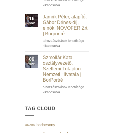
Műegyetem
Bence,
kikapcsolva
volt
ügyvezető
rektora
és
Jamrik Péter, alapító,
16
|
társalapító,
Gábor Dénes-díj,
nov
Borportré
Salarify
elnök, NOVOFER Zrt.
bejegyzéshez
|
| Borportré
Borportré
bejegyzéshez
Jamrik
a hozzászólások lehetősége
Péter,
kikapcsolva
alapító,
Gábor
Szmollár Kata,
09
Dénes-
osztályvezető,
nov
díj,
Szellemi Tulajdon
elnök,
Nemzeti Hivatala |
NOVOFER
BorPortré
Zrt.
|
Szmollár
a hozzászólások lehetősége
Borportré
Kata,
kikapcsolva
bejegyzéshez
osztályvezető,
Szellemi
Tulajdon
TAG CLOUD
Nemzeti
Hivatala
|
badacsony
alkohol
BorPortré
bejegyzéshez