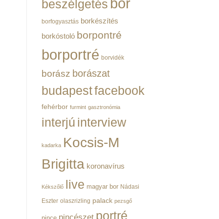
bor
beszélgetés
borkészítés
borfogyasztás
borpontré
borkóstoló
borportré
borvidék
borászat
borász
budapest
facebook
fehérbor
furmint
gasztronómia
interjú
interview
Kocsis-M
kadarka
Brigitta
koronavírus
live
magyar bor
Nádasi
Kékszőlő
palack
Eszter
olaszrizling
pezsgő
portré
pincészet
pince