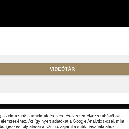
Weblock
Mi készítjük
VIDEÓTÁR
t) alkalmazunk a tartalmak és hirdetések személyre szabásához,
g fenntartva! |
WEBLOCK MEDIA LTD
| A weboldalt készítette a
we
 elemzéséhez. Az így nyert adatokat a Google Analytics-szel, mint
böngészés folytatásával Ön hozzájárul a sütik használatához.