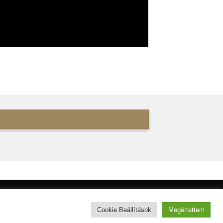
blockmedia.co.uk
| Our website is 256 bit
Cookie Beállítások
Megértettem