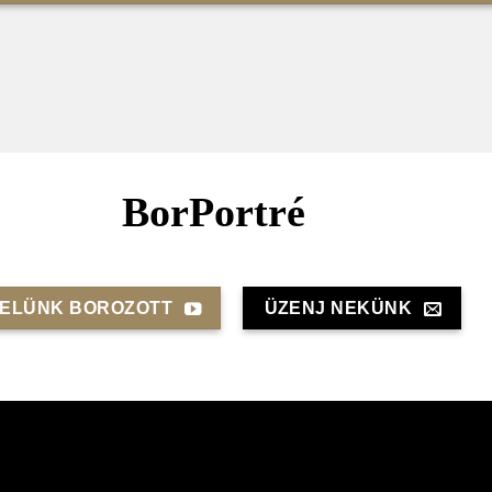
BorPortré
ELÜNK BOROZOTT
ÜZENJ NEKÜNK