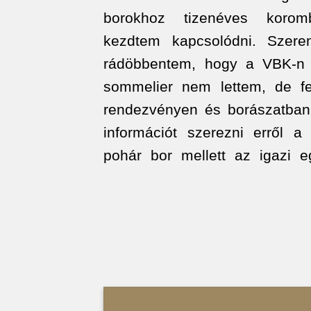
borokhoz tizenéves koro
kezdtem kapcsolódni. Szere
rádöbbentem, hogy a VBK-n t
sommelier nem lettem, de fel
rendezvényen és borászatban 
információt szerezni erről a 
pohár bor mellett az igazi 
Kerekes Péter, Kerekes Péter