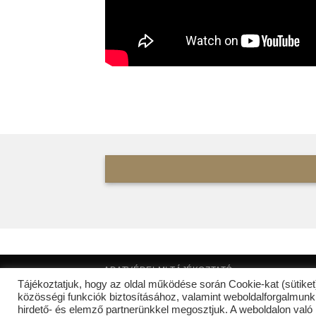
ADATVÉDELMI TÁJÉKOZTATÓ
Tájékoztatjuk, hogy az oldal működése során Cookie-kat (sütike
BorPortré | Copyright 2019 - 2026
© Minden jo
közösségi funkciók biztosításához, valamint weboldalforgalmunk
SSL secured by COMODO Cybersecurity
hirdető- és elemző partnerünkkel megosztjuk. A weboldalon való 