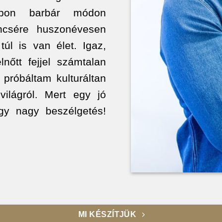
mbon barbár módon
ncsére huszonévesen
úl is van élet. Igaz,
nőtt fejjel számtalan
próbáltam kulturáltan
világról. Mert egy jó
egy nagy beszélgetés!
MI KÉSZÍTJÜK