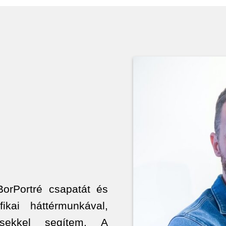
BorPortré csapatát és
fikai háttérmunkával,
ésekkel segítem. A